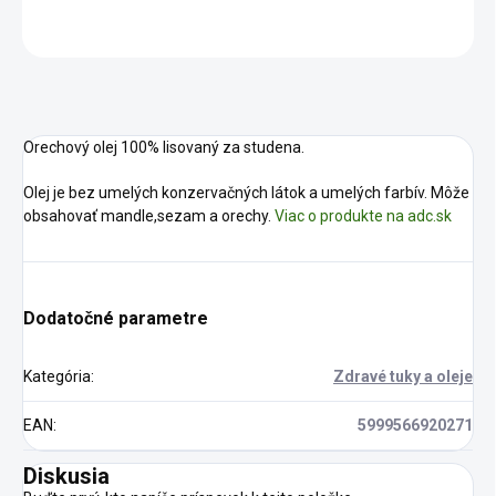
OPÝTAŤ SA
STRÁŽIŤ
Orechový olej 100% lisovaný za studena.
Olej je bez umelých konzervačných látok a umelých farbív. Môže
obsahovať
mandle,seza
m a orechy.
Viac o produkte na adc.sk
Dodatočné parametre
Kategória
:
Zdravé tuky a oleje
EAN
:
5999566920271
Diskusia