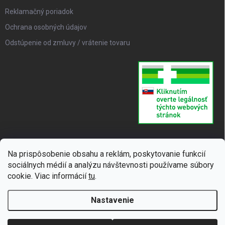
Reklamačný poriadok
Ochrana osobných údajov
Odstúpenie od zmluvy / vrátenie tovaru
Na prispôsobenie obsahu a reklám, poskytovanie funkcií
sociálnych médií a analýzu návštevnosti používame súbory
cookie. Viac informácií
tu
.
Nastavenie
Copyright 2026
SUPERLIEK
. Všetky práva vyhradené.
Upraviť nastavenie