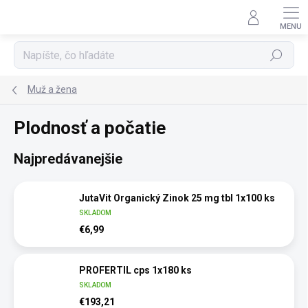
Prejsť
na
obsah
Hľadať
Muž a žena
Plodnosť a počatie
Najpredávanejšie
JutaVit Organický Zinok 25 mg tbl 1x100 ks
SKLADOM
€6,99
PROFERTIL cps 1x180 ks
SKLADOM
€193,21