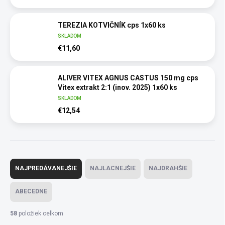
TEREZIA KOTVIČNÍK cps 1x60 ks
SKLADOM
€11,60
ALIVER VITEX AGNUS CASTUS 150 mg cps
Vitex extrakt 2:1 (inov. 2025) 1x60 ks
SKLADOM
€12,54
R
a
NAJPREDÁVANEJŠIE
NAJLACNEJŠIE
NAJDRAHŠIE
d
e
ABECEDNE
n
i
58
položiek celkom
e