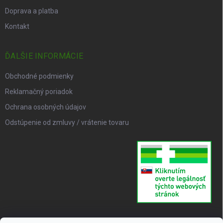
Doprava a platba
Kontakt
ĎALŠIE INFORMÁCIE
Obchodné podmienky
Reklamačný poriadok
Ochrana osobných údajov
Odstúpenie od zmluvy / vrátenie tovaru