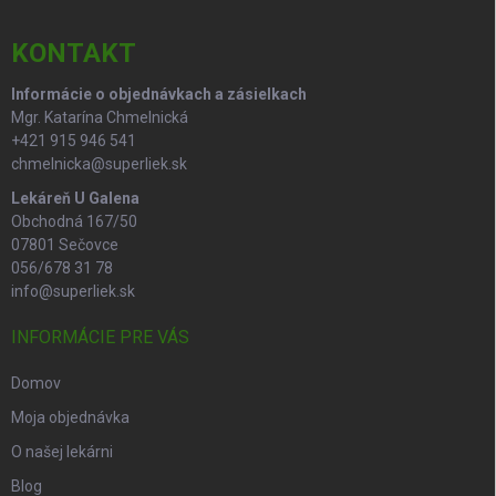
t
i
KONTAKT
e
Informácie o objednávkach a zásielkach
Mgr. Katarína Chmelnická
+421 915 946 541
chmelnicka@superliek.sk
Lekáreň U Galena
Obchodná 167/50
07801 Sečovce
056/678 31 78
info@superliek.sk
INFORMÁCIE PRE VÁS
Domov
Moja objednávka
O našej lekárni
Blog