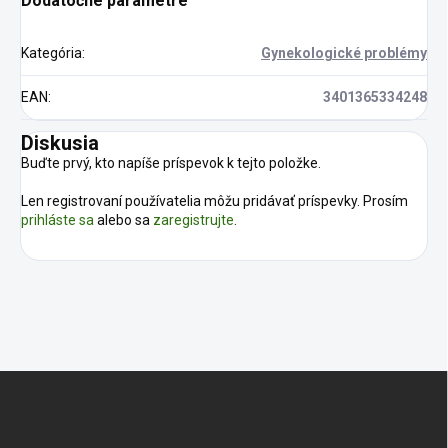
Dodatočné parametre
Kategória
:
Gynekologické problémy
EAN
:
3401365334248
Diskusia
Buďte prvý, kto napíše príspevok k tejto položke.
Len registrovaní používatelia môžu pridávať príspevky. Prosím
prihláste sa
alebo sa
zaregistrujte
.
Z
á
p
ä