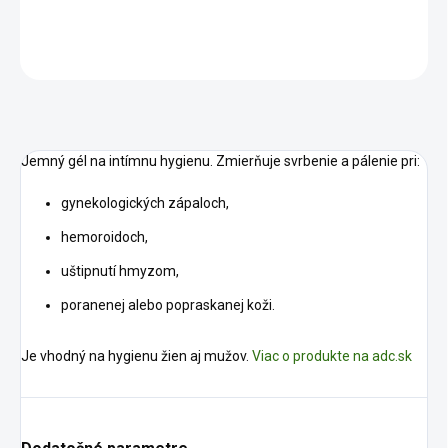
DETAILNÉ INFORMÁCIE
OPÝTAŤ SA
STRÁŽIŤ
Jemný gél na intímnu hygienu. Zmierňuje svrbenie a pálenie pri:
gynekologických zápaloch,
hemoroidoch,
uštipnutí hmyzom,
poranenej alebo popraskanej koži.
Je vhodný na hygienu žien aj mužov.
Viac o produkte na adc.sk