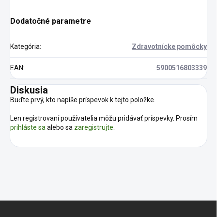
Dodatočné parametre
Kategória
:
Zdravotnícke pomôcky
EAN
:
5900516803339
Diskusia
Buďte prvý, kto napíše príspevok k tejto položke.
Len registrovaní používatelia môžu pridávať príspevky. Prosím
prihláste sa
alebo sa
zaregistrujte
.
Z
á