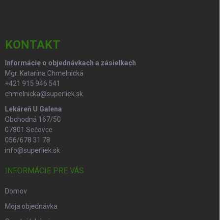
p
ä
t
i
KONTAKT
e
Informácie o objednávkach a zásielkach
Mgr. Katarína Chmelnická
+421 915 946 541
chmelnicka@superliek.sk
Lekáreň U Galena
Obchodná 167/50
07801 Sečovce
056/678 31 78
info@superliek.sk
INFORMÁCIE PRE VÁS
Domov
Moja objednávka