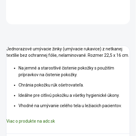
DETAILNÉ INFORMÁCIE
OPÝTAŤ SA
STRÁŽIŤ
Jednorazové umývacie žinky (umývacie rukavice) z netkanej
textílie bez ochrannej fólie, nelaminované. Rozmer 22,5 x 16 cm.
Na jemné a starostlivé čistenie pokožky s použitím
prípravkov na čistenie pokožky.
Chránia pokožku rúk ošetrovateľa.
Ideálne pre citlivú pokožku a všetky hygienické úkony.
Vhodné na umývanie celého tela u ležiacich pacientov.
Viac o produkte na adc.sk