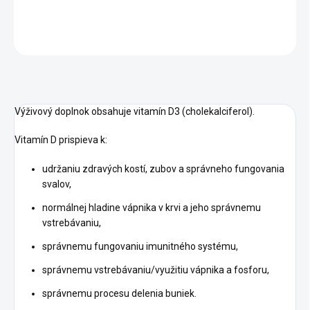
DETAILNÉ INFORMÁCIE
OPÝTAŤ SA
STRÁŽIŤ
Výživový doplnok obsahuje vitamín D3 (cholekalciferol).
Vitamín D prispieva k:
udržaniu zdravých kostí, zubov a správneho fungovania
svalov,
normálnej hladine vápnika v krvi a jeho správnemu
vstrebávaniu,
správnemu fungovaniu imunitného systému,
správnemu vstrebávaniu/využitiu vápnika a fosforu,
správnemu procesu delenia buniek.