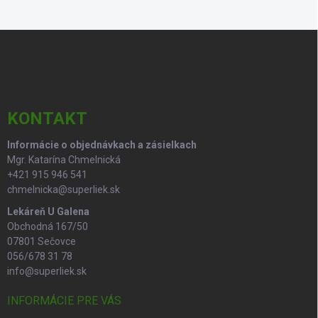
Z
á
p
ä
t
i
KONTAKT
e
Informácie o objednávkach a zásielkach
Mgr. Katarína Chmelnická
+421 915 946 541
chmelnicka@superliek.sk
Lekáreň U Galena
Obchodná 167/50
07801 Sečovce
056/678 31 78
info@superliek.sk
INFORMÁCIE PRE VÁS