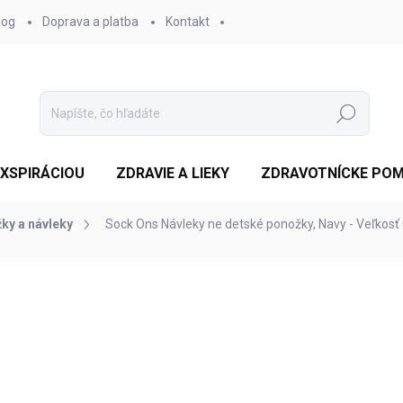
log
Doprava a platba
Kontakt
Hľadať
EXSPIRÁCIOU
ZDRAVIE A LIEKY
ZDRAVOTNÍCKE PO
ky a návleky
Sock Ons Návleky ne detské ponožky, Navy - Veľkosť
otenia
ZNAČKA:
SOCK ONS
€6,83
/ ks
Jednotková
SKLADOM 4-5 DNÍ
(2 KS)
cena:
MOŽNOSTI DORUČENIA