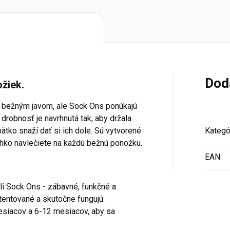
Dod
žiek.
 bežným javom, ale Sock Ons ponúkajú
 drobnosť je navrhnutá tak, aby držala
tko snaží dať si ich dole. Sú vytvorené
Kategó
ahko navlečiete na každú bežnú ponožku.
EAN
:
li Sock Ons - zábavné, funkčné a
tentované a skutočne fungujú.
esiacov a 6-12 mesiacov, aby sa