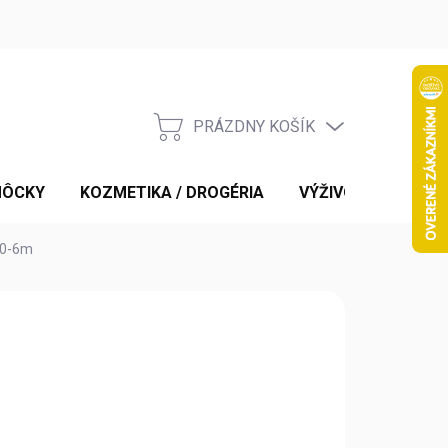
PRÁZDNY KOŠÍK
NÁKUPNÝ
KOŠÍK
MÔCKY
KOZMETIKA / DROGÉRIA
VÝŽIVOVÉ DOPLNK
 0-6m