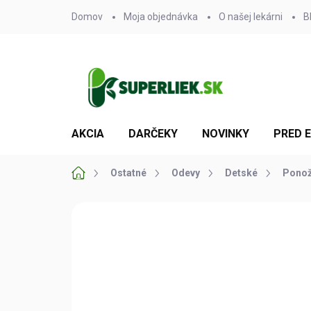
Prejsť
Domov
Moja objednávka
O našej lekárni
B
na
obsah
AKCIA
DARČEKY
NOVINKY
PRED 
Domov
Ostatné
Odevy
Detské
Ponož
Neohodnotené
Podrobnosti hodn