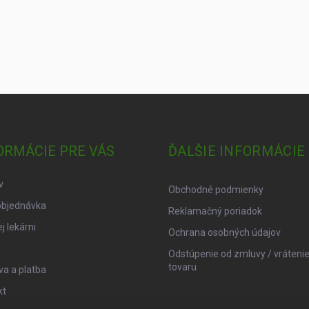
ORMÁCIE PRE VÁS
ĎALŠIE INFORMÁCIE
v
Obchodné podmienky
objednávka
Reklamačný poriadok
j lekárni
Ochrana osobných údajov
Odstúpenie od zmluvy / vráteni
tovaru
a a platba
kt