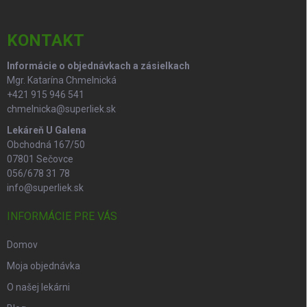
ä
t
i
KONTAKT
e
Informácie o objednávkach a zásielkach
Mgr. Katarína Chmelnická
+421 915 946 541
chmelnicka@superliek.sk
Lekáreň U Galena
Obchodná 167/50
07801 Sečovce
056/678 31 78
info@superliek.sk
INFORMÁCIE PRE VÁS
Domov
Moja objednávka
O našej lekárni