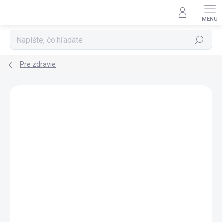
Prejsť
na
obsah
Hľadať
Pre zdravie
Neohodnotené
Podrobnosti hodnotenia
ZNAČKA:
PHARMED NEW, S.L.