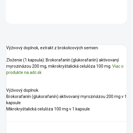
DETAILNÉ INFORMÁCIE
OPÝTAŤ SA
STRÁŽIŤ
Výživový doplnok, extrakt z brokolicových semien.
Zloženie (1 kapsula): Brokorafanín (glukorafanín) aktivovaný
myrozinázou 200 mg, mikrokryštalická celulóza 100 mg.
Viac o
produkte na adc.sk
Výživový doplnok.
Brokorafanín (glukorafanín) aktivovaný myrozinázou 200 mg v 1
kapsule
Mikrokryštalická celulóza 100 mg v 1 kapsule