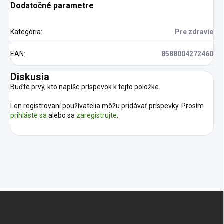
Dodatočné parametre
Kategória
:
Pre zdravie
EAN
:
8588004272460
Diskusia
Buďte prvý, kto napíše príspevok k tejto položke.
Len registrovaní používatelia môžu pridávať príspevky. Prosím
prihláste sa
alebo sa
zaregistrujte
.
Z
á
p