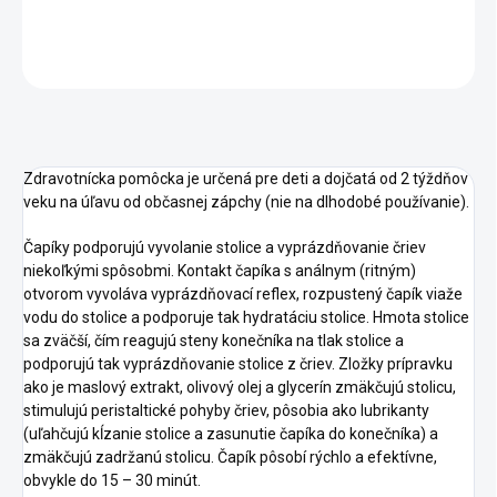
DETAILNÉ INFORMÁCIE
OPÝTAŤ SA
STRÁŽIŤ
Zdravotnícka pomôcka je určená pre deti a dojčatá od 2 týždňov
veku na úľavu od občasnej zápchy (nie na dlhodobé používanie).
Čapíky podporujú vyvolanie stolice a vyprázdňovanie čriev
niekoľkými spôsobmi. Kontakt čapíka s análnym (ritným)
otvorom vyvoláva vyprázdňovací reflex, rozpustený čapík viaže
vodu do stolice a podporuje tak hydratáciu stolice. Hmota stolice
sa zväčší, čím reagujú steny konečníka na tlak stolice a
podporujú tak vyprázdňovanie stolice z čriev. Zložky prípravku
ako je maslový extrakt, olivový olej a glycerín zmäkčujú stolicu,
stimulujú peristaltické pohyby čriev, pôsobia ako lubrikanty
(uľahčujú kĺzanie stolice a zasunutie čapíka do konečníka) a
zmäkčujú zadržanú stolicu. Čapík pôsobí rýchlo a efektívne,
obvykle do 15 – 30 minút.