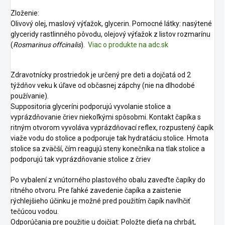
Zloženie:
Olivový olej, maslový výťažok, glycerin. Pomocné látky: nasýtené
glyceridy rastlinného pôvodu, olejový výťažok z listov rozmarínu
(
Rosmarinus offcinalis
).
Viac o produkte na adc.sk
Zdravotnícky prostriedok je určený pre deti a dojčatá od 2
týždňov veku k úľave od občasnej zápchy (nie na dlhodobé
používanie).
Suppositoria glyceríni podporujú vyvolanie stolice a
vyprázdňovanie čriev niekoľkými spôsobmi. Kontakt čapíka s
ritným otvorom vyvoláva vyprázdňovací reflex, rozpustený čapík
viaže vodu do stolice a podporuje tak hydratáciu stolice. Hmota
stolice sa zväčší, čím reagujú steny konečníka na tlak stolice a
podporujú tak vyprázdňovanie stolice z čriev
Po vybalení z vnútorného plastového obalu zaveďte čapíky do
ritného otvoru. Pre ľahké zavedenie čapíka a zaistenie
rýchlejšieho účinku je možné pred použitím čapík navlhčiť
tečúcou vodou.
Odporúčania pre použitie u dojčiat: Položte dieťa na chrbát,