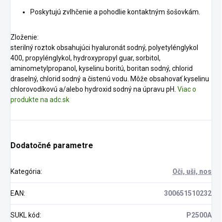
Poskytujú zvlhčenie a pohodlie kontaktným šošovkám.
Zloženie:
sterilný roztok obsahujúci hyaluronát sodný, polyetylénglykol
400, propylénglykol, hydroxypropyl guar, sorbitol,
aminometylpropanol, kyselinu boritú, boritan sodný, chlorid
draselný, chlorid sodný a čistenú vodu. Môže obsahovať kyselinu
chlorovodíkovú a/alebo hydroxid sodný na úpravu pH.
Viac o
produkte na adc.sk
Dodatočné parametre
Kategória
:
Oči, uši, nos
EAN
:
300651510232
SUKL kód
:
P2500A