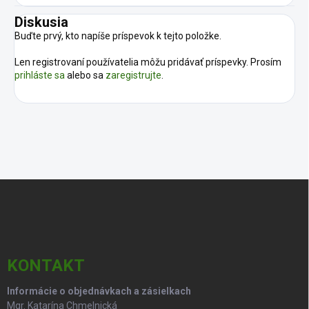
Diskusia
Buďte prvý, kto napíše príspevok k tejto položke.
Len registrovaní používatelia môžu pridávať príspevky. Prosím
prihláste sa
alebo sa
zaregistrujte
.
Z
á
p
ä
t
i
KONTAKT
e
Informácie o objednávkach a zásielkach
Mgr. Katarína Chmelnická