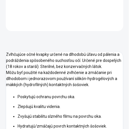
DETAILNÉ INFORMÁCIE
OPÝTAŤ SA
STRÁŽIŤ
Zvlhčujúce očné kvapky určené na dlhodobú úľavu od pálenia a
podráždenia spôsobeného suchosťou očí. Určené pre dospelých
(18 rokov a starší). Sterilné, bez konzervačných látok.
Môžu byť použité na každodenné zvlhčenie a zmáčanie pri
dlhodobom i jednorazovom používaní silikón-hydrogélových a
mäkkých (hydrofilných) kontaktných šošoviek.
Poskytujú ochranu povrchu oka.
Zlepšujú kvalitu videnia.
Zvyšujú stabilitu slzného filmu na povrchu oka.
Hydratujú/zmáčajú povrch kontaktných šošoviek.