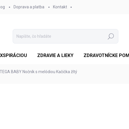
log
Doprava a platba
Kontakt
Hľadať
EXSPIRÁCIOU
ZDRAVIE A LIEKY
ZDRAVOTNÍCKE PO
TEGA BABY Nočník s melódiou Kačička žltý
otenia
ZNAČKA:
TEGA BABY
€9,27
/ ks
Jednotková
SKLADOM 4-5 DNÍ
(4 KS)
cena:
MOŽNOSTI DORUČENIA