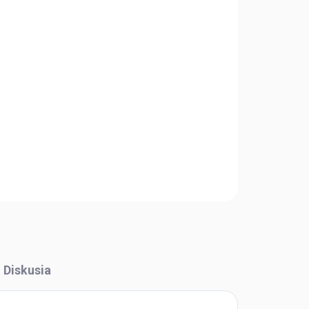
Pridať do košíka
OPÝTAŤ SA
STRÁŽIŤ
Diskusia