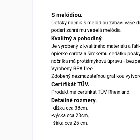
S melódiou.
Detský nočník s melódiou zabaví vaše di
podarí zahrá mu veselá melódia.
Kvalitný a pohodlný.
Je vyrobený z kvalitného materiálu a ľah
opierke chrbta a širokému sedátku posk
nočníka má protišmykovú úpravu - bezpe
Vyrobený BPA free.
Zdobený nezmazateľnou grafikou vytvor
Certifikát TÜV.
Produkt má certifikát TÜV Rheinland.
Detailné rozmery.
-dĺžka cca 38cm,
-výška cca 23cm,
-šírka cca 25 cm.