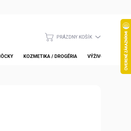
PRÁZDNY KOŠÍK
NÁKUPNÝ
KOŠÍK
MÔCKY
KOZMETIKA / DROGÉRIA
VÝŽIVOVÉ DOPLNK