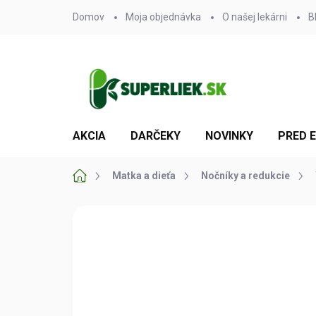
Prejsť
Domov
Moja objednávka
O našej lekárni
B
na
obsah
AKCIA
DARČEKY
NOVINKY
PRED 
Domov
Matka a dieťa
Nočníky a redukcie
Neohodnotené
Podrobnosti hodn