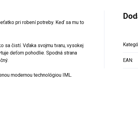
Dod
eťatko pri robení potreby. Keď sa mu to
Kategó
ko sa čistí. Vďaka svojmu tvaru, vysokej
ytuje deťom pohodlie. Spodná strana
čný.
EAN
:
enou modernou technológiou IML.