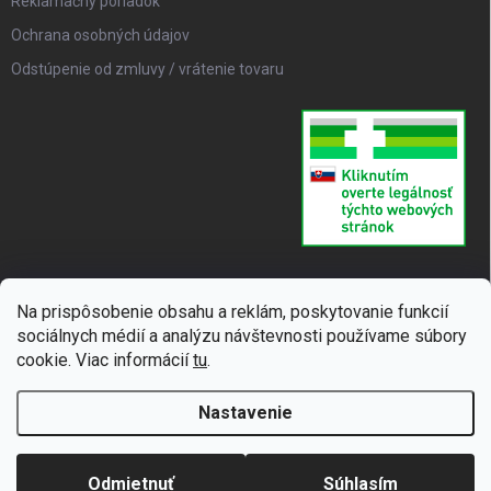
Reklamačný poriadok
Ochrana osobných údajov
Odstúpenie od zmluvy / vrátenie tovaru
Na prispôsobenie obsahu a reklám, poskytovanie funkcií
sociálnych médií a analýzu návštevnosti používame súbory
cookie. Viac informácií
tu
.
Nastavenie
Copyright 2026
SUPERLIEK
. Všetky práva vyhradené.
Upraviť nastavenie
cookies
Odmietnuť
Súhlasím