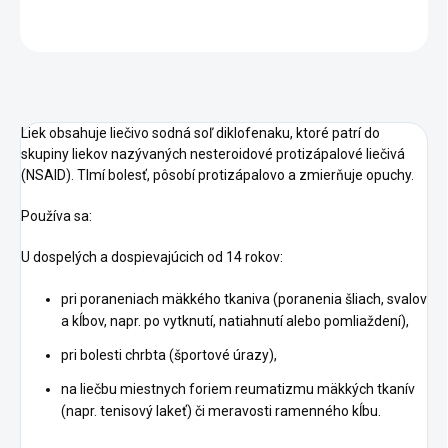
OPÝTAŤ SA
STRÁŽIŤ
Liek obsahuje liečivo sodná soľ diklofenaku, ktoré patrí do
skupiny liekov nazývaných nesteroidové protizápalové liečivá
(NSAID). Tlmí bolesť, pôsobí protizápalovo a zmierňuje opuchy.
Používa sa:
U dospelých a dospievajúcich od 14 rokov:
pri poraneniach mäkkého tkaniva (poranenia šliach, svalov
a kĺbov, napr. po vytknutí, natiahnutí alebo pomliaždení),
pri bolesti chrbta (športové úrazy),
na liečbu miestnych foriem reumatizmu mäkkých tkanív
(napr. tenisový lakeť) či meravosti ramenného kĺbu.