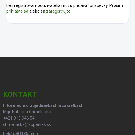
Len registrovaní používatelia môžu pridávať príspevky. Prosím
prihláste sa
alebo sa
zaregistrujte
.
Z
á
p
ä
t
i
KONTAKT
e
Informácie o objednávkach a zásielkach
Mgr. Katarína Chmelnická
+421 915 946 541
chmelnicka@superliek.sk
Lekáreň U Galena