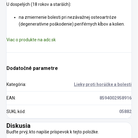
U dospelých (18 rokov a starších):
na zmiernenie bolesti pri nezávažnej osteoartróze
(degeneratívne poškodenie) periférnych kĺbov a kolien.
Viac o produkte na adc.sk
Dodatočné parametre
Kategória
:
Lieky proti horúčke a bolesti
EAN
:
8594002958916
SUKL kód
:
05882
Diskusia
Buďte prvý, kto napíše príspevok k tejto položke.