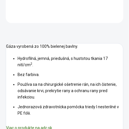
DETAILNÉ INFORMÁCIE
OPÝTAŤ SA
STRÁŽIŤ
Gáza vyrobená zo 100% bielenej bavlny.
Hydrofilná, jemná, priedušná, s hustotou tkania 17
2
nití/cm
.
Bez farbiva.
Používa sa na chirurgické ošetrenie rán, na ich čistenie,
odsávanie krvi, prekrytie rany a ochranu rany pred
infekciou.
Jednorazová zdravotnícka pomôcka triedy I nesterilné v
PE fólii.
Viac o produkte na adc.sk