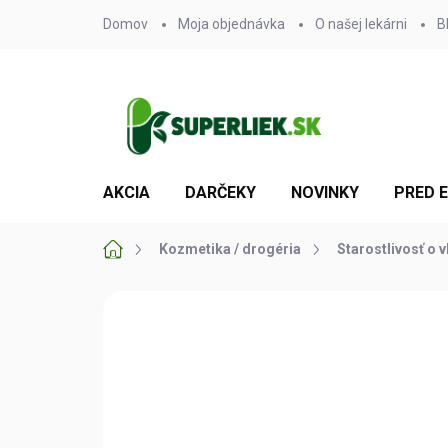
Prejsť
Domov
Moja objednávka
O našej lekárni
B
na
obsah
AKCIA
DARČEKY
NOVINKY
PRED 
Domov
Kozmetika / drogéria
Starostlivosť o v
Neohodnotené
Podrobnosti hodn