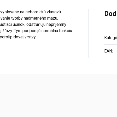
 , vyslovene na seboroickú vlasovú
Dod
ovanie tvorby nadmerného mazu.
stiaci účinok, odstraňujú nepríjemný
 žľazy. Tým podporujú normálnu funkciu
ydrolipidovej vrstvy.
Kategó
EAN
: