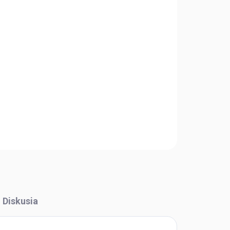
Pridať do košíka
OPÝTAŤ SA
STRÁŽIŤ
Diskusia