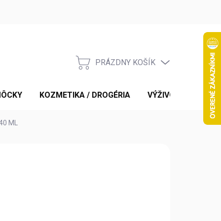
PRÁZDNY KOŠÍK
NÁKUPNÝ
KOŠÍK
MÔCKY
KOZMETIKA / DROGÉRIA
VÝŽIVOVÉ DOPLNK
40 ML