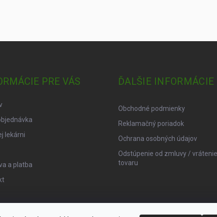
ORMÁCIE PRE VÁS
ĎALŠIE INFORMÁCIE
v
Obchodné podmienky
objednávka
Reklamačný poriadok
j lekárni
Ochrana osobných údajov
Odstúpenie od zmluvy / vráteni
tovaru
a a platba
kt