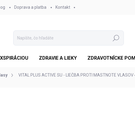
log
Doprava a platba
Kontakt
Hľadať
EXSPIRÁCIOU
ZDRAVIE A LIEKY
ZDRAVOTNÍCKE PO
lasy
VITAL PLUS ACTIVE SU - LIEČBA PROTI MASTNOTE VLASOV 
otenia
€31,50
/ ks
Jednotková
SKLADOM
cena:
MOŽNOSTI DORUČENIA