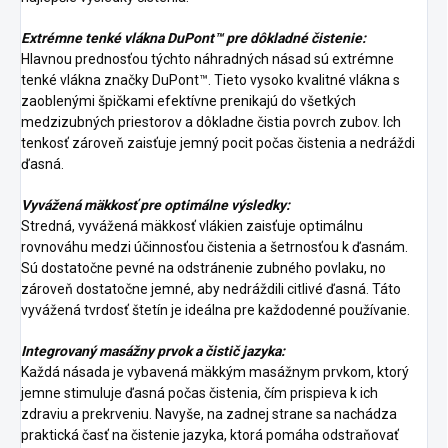
Extrémne tenké vlákna DuPont™ pre dôkladné čistenie:
Hlavnou prednosťou týchto náhradných násad sú extrémne
tenké vlákna značky DuPont™. Tieto vysoko kvalitné vlákna s
zaoblenými špičkami efektívne prenikajú do všetkých
medzizubných priestorov a dôkladne čistia povrch zubov. Ich
tenkosť zároveň zaisťuje jemný pocit počas čistenia a nedráždi
ďasná.
Vyvážená mäkkosť pre optimálne výsledky:
Stredná, vyvážená mäkkosť vlákien zaisťuje optimálnu
rovnováhu medzi účinnosťou čistenia a šetrnosťou k ďasnám.
Sú dostatočne pevné na odstránenie zubného povlaku, no
zároveň dostatočne jemné, aby nedráždili citlivé ďasná. Táto
vyvážená tvrdosť štetín je ideálna pre každodenné používanie.
Integrovaný masážny prvok a čistič jazyka:
Každá násada je vybavená mäkkým masážnym prvkom, ktorý
jemne stimuluje ďasná počas čistenia, čím prispieva k ich
zdraviu a prekrveniu. Navyše, na zadnej strane sa nachádza
praktická časť na čistenie jazyka, ktorá pomáha odstraňovať