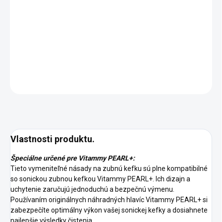
DORUČENIA
−
+
Pridať do košíka
DETAILNÉ INFORMÁCIE
OPÝTAŤ SA
STRÁŽIŤ
Vlastnosti produktu.
Špeciálne určené pre Vitammy PEARL+:
Tieto vymeniteľné násady na zubnú kefku sú plne kompatibilné
so sonickou zubnou kefkou Vitammy PEARL+. Ich dizajn a
uchytenie zaručujú jednoduchú a bezpečnú výmenu.
Používaním originálnych náhradných hlavíc Vitammy PEARL+ si
zabezpečíte optimálny výkon vašej sonickej kefky a dosiahnete
najlepšie výsledky čistenia.