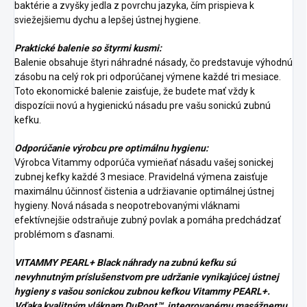
baktérie a zvyšky jedla z povrchu jazyka, čím prispieva k
sviežejšiemu dychu a lepšej ústnej hygiene.
Praktické balenie so štyrmi kusmi:
Balenie obsahuje štyri náhradné násady, čo predstavuje výhodnú
zásobu na celý rok pri odporúčanej výmene každé tri mesiace.
Toto ekonomické balenie zaisťuje, že budete mať vždy k
dispozícii novú a hygienickú násadu pre vašu sonickú zubnú
kefku.
Odporúčanie výrobcu pre optimálnu hygienu:
Výrobca Vitammy odporúča vymieňať násadu vašej sonickej
zubnej kefky každé 3 mesiace. Pravidelná výmena zaisťuje
maximálnu účinnosť čistenia a udržiavanie optimálnej ústnej
hygieny. Nová násada s neopotrebovanými vláknami
efektívnejšie odstraňuje zubný povlak a pomáha predchádzať
problémom s ďasnami.
VITAMMY PEARL+ Black náhrady na zubnú kefku sú
nevyhnutným príslušenstvom pre udržanie vynikajúcej ústnej
hygieny s vašou sonickou zubnou kefkou Vitammy PEARL+.
Vďaka kvalitným vláknam DuPont™, integrovanému masážnemu