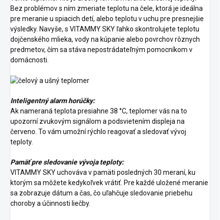
Bez problémov s ním zmeriate teplotu na čele, ktorá je ideálna
pre meranie u spiacich detí, alebo teplotu v uchu pre presnejšie
výsledky. Navyše, s VITAMMY SKY ľahko skontrolujete teplotu
dojčenského mlieka, vody na kúpanie alebo povrchov rôznych
predmetov, čím sa stáva nepostrádateľným pomocníkom v
domácnosti.
Inteligentný alarm horúčky:
Ak nameraná teplota presiahne 38 °C, teplomer vás na to
upozorní zvukovým signálom a podsvietením displeja na
červeno. To vám umožní rýchlo reagovať a sledovať vývoj
teploty.
Pamäť pre sledovanie vývoja teploty:
VITAMMY SKY uchováva v pamäti posledných 30 meraní, ku
ktorým sa môžete kedykoľvek vrátiť. Pre každé uložené meranie
sa zobrazuje dátum a čas, čo uľahčuje sledovanie priebehu
choroby a účinnosti liečby.