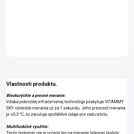
DORUČENIA
−
+
Pridať do košíka
DETAILNÉ INFORMÁCIE
OPÝTAŤ SA
STRÁŽIŤ
Vlastnosti produktu.
Bleskurýchle a presné meranie:
Vďaka pokročilej infračervenej technológii poskytuje VITAMMY
SKY výsledok merania už za 1 sekundu. Jeho presnosť merania
je ±0,3 °C, čo zaručuje spoľahlivé údaje pre vašu istotu.
Multifunkčné využitie:
Tento teplomer nie je určený len na meranie telesnej teploty.