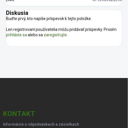
Diskusia
Buďte prvý, kto napíše príspevok k tejto položke.
Len registrovaní používatelia môžu pridávať príspevky. Prosím
prihláste sa
alebo sa
zaregistrujte
.
Z
á
p
ä
t
i
KONTAKT
e
Informácie o objednávkach a zásielkach