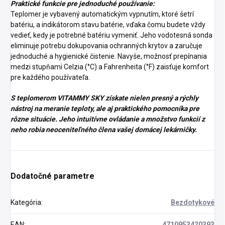
Praktické funkcie pre jednoduché používanie:
Teplomer je vybavený automatickým vypnutím, ktoré šetrí
batériu, a indikátorom stavu batérie, vďaka čomu budete vždy
vedieť, kedy je potrebné batériu vymeniť. Jeho vodotesná sonda
eliminuje potrebu dokupovania ochranných krytov a zaručuje
jednoduché a hygienické čistenie. Navyše, možnosť prepínania
medzi stupňami Celzia (°C) a Fahrenheita (°F) zaisťuje komfort
pre každého používateľa.
S teplomerom VITAMMY SKY získate nielen presný a rýchly
nástroj na meranie teploty, ale aj praktického pomocníka pre
rôzne situácie. Jeho intuitívne ovládanie a množstvo funkcií z
neho robia neoceniteľného člena vašej domácej lekárničky.
Dodatočné parametre
Kategória
:
Bezdotykové
EAN
:
4710953420393