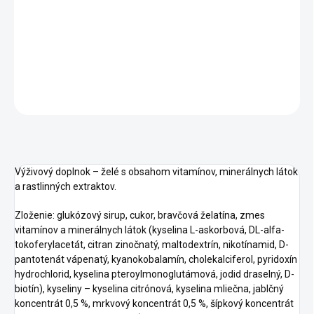
−
+
Pridať do košíka
DETAILNÉ INFORMÁCIE
OPÝTAŤ SA
STRÁŽIŤ
Výživový doplnok – želé s obsahom vitamínov, minerálnych látok
a rastlinných extraktov.
Zloženie: glukózový sirup, cukor, bravčová želatína, zmes
vitamínov a minerálnych látok (kyselina L-askorbová, DL-alfa-
tokoferylacetát, citran zinočnatý, maltodextrín, nikotínamid, D-
pantotenát vápenatý, kyanokobalamín, cholekalciferol, pyridoxín
hydrochlorid, kyselina pteroylmonoglutámová, jodid draselný, D-
biotín), kyseliny – kyselina citrónová, kyselina mliečna, jablčný
koncentrát 0,5 %, mrkvový koncentrát 0,5 %, šípkový koncentrát