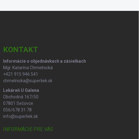
Z
á
p
ä
t
i
KONTAKT
e
Informácie o objednávkach a zásielkach
Mgr. Katarína Chmelnická
+421 915 946 541
chmelnicka@superliek.sk
Lekáreň U Galena
Obchodná 167/50
07801 Sečovce
056/678 31 78
info@superliek.sk
INFORMÁCIE PRE VÁS