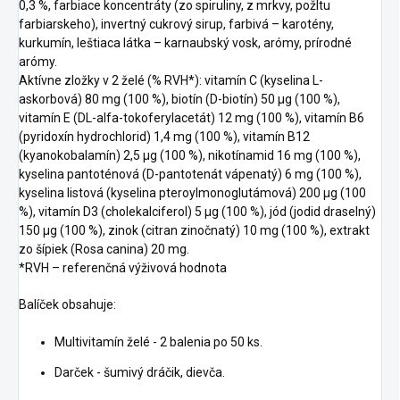
0,3 %, farbiace koncentráty (zo spiruliny, z mrkvy, požltu
farbiarskeho), invertný cukrový sirup, farbivá – karotény,
kurkumín, leštiaca látka – karnaubský vosk, arómy, prírodné
arómy.
Aktívne zložky v 2 želé (% RVH*): vitamín C (kyselina L-
askorbová) 80 mg (100 %), biotín (D-biotín) 50 μg (100 %),
vitamín E (DL-alfa-tokoferylacetát) 12 mg (100 %), vitamín B6
(pyridoxín hydrochlorid) 1,4 mg (100 %), vitamín B12
(kyanokobalamín) 2,5 μg (100 %), nikotínamid 16 mg (100 %),
kyselina pantoténová (D-pantotenát vápenatý) 6 mg (100 %),
kyselina listová (kyselina pteroylmonoglutámová) 200 μg (100
%), vitamín D3 (cholekalciferol) 5 μg (100 %), jód (jodid draselný)
150 μg (100 %), zinok (citran zinočnatý) 10 mg (100 %), extrakt
zo šípiek (Rosa canina) 20 mg.
*RVH – referenčná výživová hodnota
Balíček obsahuje:
Multivitamín želé - 2 balenia po 50 ks.
Darček - šumivý dráčik, dievča.