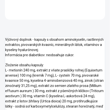
DETAILNÉ INFORMÁCIE
OPÝTAŤ SA
STRÁŽIŤ
Výživový doplnok - kapsuly s obsahom aminokyselín, rastlinných
extraktov, pivovarských kvasníc, minerálnych látok, vitamínov a
kyseliny hyalurónovej.
Informácia pre diabetikov: neobsahuje cukor.
Zloženie obsahu kapsuly:
L- metionín 240 mg, extrakt z vňate prasličky roľnej (Equisetum
arvense) 100 mg (kremík 7 mg), L- cysteín 70 mg, pivovarské
kvasnice 50 mg, kyselina 4-aminobenzoová 40 mg, zinok (citran
zinočnatý 31,25 mg), extrakt zo semien zlatého prosa (Millium
effusum aureum ) 30 mg, extrakt z pšeničných klíčkov (Triticum
aestivum ) 30 mg, vitamín C (kyselina L-askorbová 24 mg),
extrakt z listov žihľavy (Urtica dioica) 20 mg, protihrudkujúce
látky - sodná soľ karboxymetylcelulózy, stearan horečnatý, meď