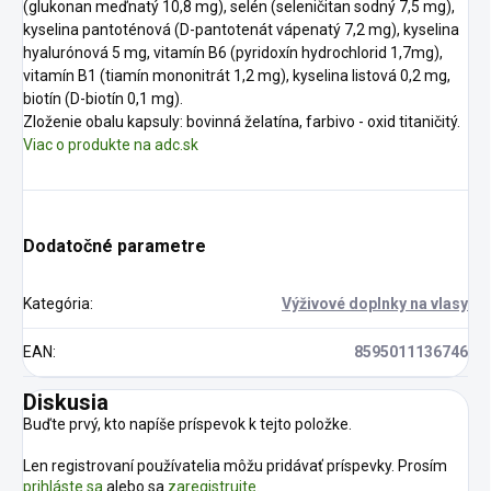
(glukonan meďnatý 10,8 mg), selén (seleničitan sodný 7,5 mg),
kyselina pantoténová (D-pantotenát vápenatý 7,2 mg), kyselina
hyalurónová 5 mg, vitamín B6 (pyridoxín hydrochlorid 1,7mg),
vitamín B1 (tiamín mononitrát 1,2 mg), kyselina listová 0,2 mg,
biotín (D-biotín 0,1 mg).
Zloženie obalu kapsuly: bovinná želatína, farbivo - oxid titaničitý.
Viac o produkte na adc.sk
Dodatočné parametre
Kategória
:
Výživové doplnky na vlasy
EAN
:
8595011136746
Diskusia
Buďte prvý, kto napíše príspevok k tejto položke.
Len registrovaní používatelia môžu pridávať príspevky. Prosím
prihláste sa
alebo sa
zaregistrujte
.