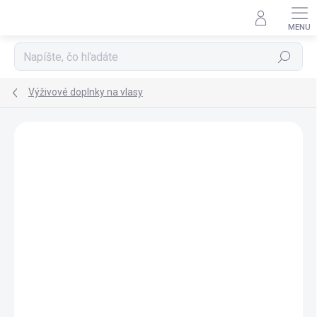
Prejsť
na
obsah
Hľadať
Výživové doplnky na vlasy
Neohodnotené
Podrobnosti hodnotenia
ZNAČKA:
VITAR S.R.O.