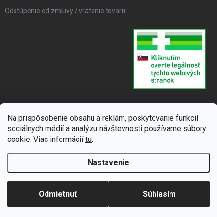
Odstúpenie od zmluvy / vrátenie tovaru
Na prispôsobenie obsahu a reklám, poskytovanie funkcií
sociálnych médií a analýzu návštevnosti používame súbory
cookie. Viac informácií
tu
.
Nastavenie
Copyright 2026
SUPERLIEK
. Všetky práva vyhradené.
Upraviť nastavenie
cookies
Odmietnuť
Súhlasím
Vytvoril Shoptet