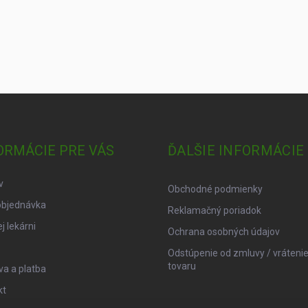
ORMÁCIE PRE VÁS
ĎALŠIE INFORMÁCIE
v
Obchodné podmienky
objednávka
Reklamačný poriadok
j lekárni
Ochrana osobných údajov
Odstúpenie od zmluvy / vráteni
tovaru
a a platba
kt