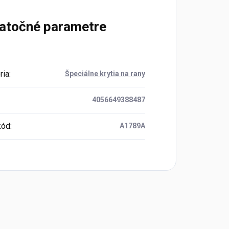
atočné parametre
ria
:
Špeciálne krytia na rany
4056649388487
kód
:
A1789A