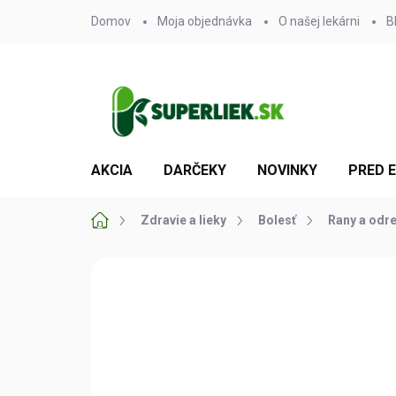
Prejsť
Domov
Moja objednávka
O našej lekárni
B
na
obsah
AKCIA
DARČEKY
NOVINKY
PRED 
Domov
Zdravie a lieky
Bolesť
Rany a odre
Neohodnotené
Podrobnosti hodn