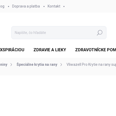
log
Doprava a platba
Kontakt
Hľadať
EXSPIRÁCIOU
ZDRAVIE A LIEKY
ZDRAVOTNÍCKE PO
niny
Špeciálne krytia na rany
Vliwazell Pro Krytie na rany s
otenia
ZNAČKA:
LOHMANN & RAUSCHER GMBH & CO. KG
€16,80
/ balenie
Jednotková
SKLADOM
cena:
MOŽNOSTI DORUČENIA