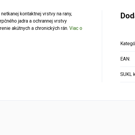
etkanej kontaktnej vrstvy na rany,
Dod
orpčného jadra a ochrannej vrstvy
renie akútnych a chronických rán.
Viac o
Kategó
EAN
:
SUKL 