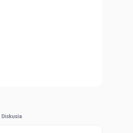
Pridať do košíka
OPÝTAŤ SA
STRÁŽIŤ
Diskusia