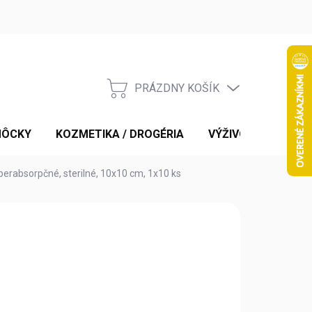
PRÁZDNY KOŠÍK
NÁKUPNÝ
KOŠÍK
MÔCKY
KOZMETIKA / DROGÉRIA
VÝŽIVOVÉ DOPLNK
uperabsorpčné, sterilné, 10x10 cm, 1x10 ks