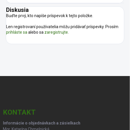
Diskusia
Buďte prvý, kto napíše príspevok k tejto položke.
Len registrovaní používatelia môžu pridávať príspevky. Prosím
prihláste sa
alebo sa
zaregistrujte
.
Z
á
p
ä
t
i
KONTAKT
e
Informácie o objednávkach a zásielkach
Mgr. Katarína Chmelnická