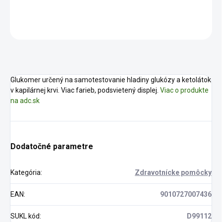
DETAILNÉ INFORMÁCIE
OPÝTAŤ SA
STRÁŽIŤ
Glukomer určený na samotestovanie hladiny glukózy a ketolátok
v kapilárnej krvi. Viac farieb, podsvietený displej.
Viac o produkte
na adc.sk
Dodatočné parametre
Kategória
:
Zdravotnícke pomôcky
EAN
:
9010727007436
SUKL kód
:
D99112