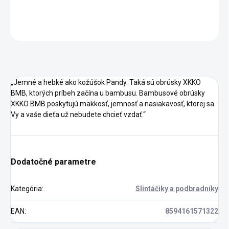
DETAILNÉ INFORMÁCIE
OPÝTAŤ SA
STRÁŽIŤ
„Jemné a hebké ako kožúšok Pandy. Taká sú obrúsky XKKO
BMB, ktorých príbeh začína u bambusu. Bambusové obrúsky
XKKO BMB poskytujú mäkkosť, jemnosť a nasiakavosť, ktorej sa
Vy a vaše dieťa už nebudete chcieť vzdať.“
Dodatočné parametre
Kategória
:
Slintáčiky a podbradníky
EAN
:
8594161571322