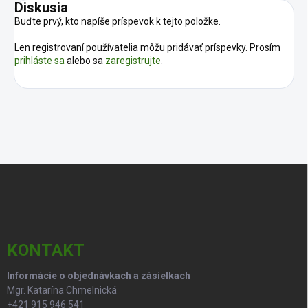
Diskusia
Buďte prvý, kto napíše príspevok k tejto položke.
Len registrovaní používatelia môžu pridávať príspevky. Prosím
prihláste sa
alebo sa
zaregistrujte
.
Z
á
p
ä
t
i
KONTAKT
e
Informácie o objednávkach a zásielkach
Mgr. Katarína Chmelnická
+421 915 946 541