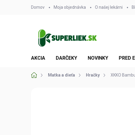
Prejsť
Domov
Moja objednávka
O našej lekárni
B
na
obsah
AKCIA
DARČEKY
NOVINKY
PRED 
Domov
Matka a dieťa
Hračky
XKKO Bambuso
Neohodnotené
Podrobnosti hodn