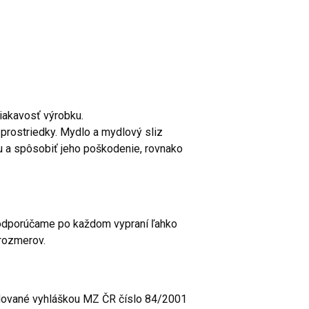
siakavosť výrobku.
prostriedky. Mydlo a mydlový sliz
u a spôsobiť jeho poškodenie, rovnako
 odporúčame po každom vypraní ľahko
 rozmerov.
dované vyhláškou MZ ČR číslo 84/2001