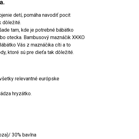
a.
jenie detí, pomáha navodiť pocit
 dôležité.
de tam, kde je potrebné bábätko
alebo otecka. Bambusový maznáčik XKKO
ábätko Vás z maznáčika cíti a to
, ktoré sú pre dieťa tak dôležité.
šetky relevantné európske
.
dza hryzátko.
oza)/ 30% bavlna