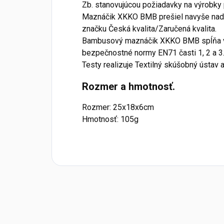
Zb. stanovujúcou požiadavky na výrobky p
Maznáčik XKKO BMB prešiel navyše nadš
značku Česká kvalita/Zaručená kvalita.
Bambusový maznáčik XKKO BMB spĺňa v
bezpečnostné normy EN71 časti 1, 2 a 3.
Testy realizuje Textilný skúšobný ústav a
Rozmer a hmotnosť.
Rozmer: 25x18x6cm
Hmotnosť: 105g