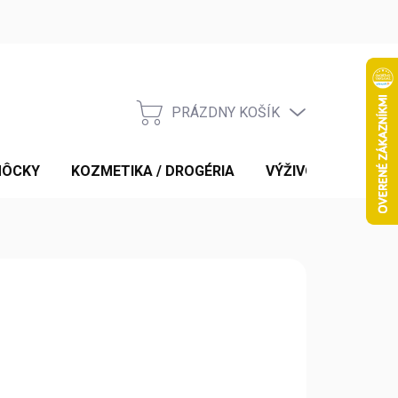
PRÁZDNY KOŠÍK
NÁKUPNÝ
KOŠÍK
MÔCKY
KOZMETIKA / DROGÉRIA
VÝŽIVOVÉ DOPLNK