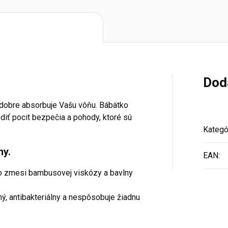
Dod
bre absorbuje Vašu vôňu. Bábätko
diť pocit bezpečia a pohody, ktoré sú
Kategó
ny.
EAN
:
 zmesi bambusovej viskózy a bavlny
 antibakteriálny a nespôsobuje žiadnu