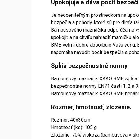
Upokojuje a dáva pocit bezpeči
Je neoceniteľným prostriedkom na upoko
bezpečia a pohody, ktoré sú pre dieťa tak
Bambusového maznáčika odporúčame vša
upokojiť a na chvíľu nahradiť mamičku 
BMB veľmi dobre absorbuje Vašu vôňu. B
napomáha navodiť pocit bezpečia a pohody
Spĺňa bezpečnostné normy.
Bambusový maznáčik XKKO BMB spĺňa v
bezpečnostné normy EN71 časti 1, 2 a 3
Bambusový maznáčik XKKO BMB nenahrá
Rozmer, hmotnosť, zloženie.
Rozmer: 40x30cm
Hmotnosť (ks): 105 g
Zloženie: 70% viskoza (bambusová visk