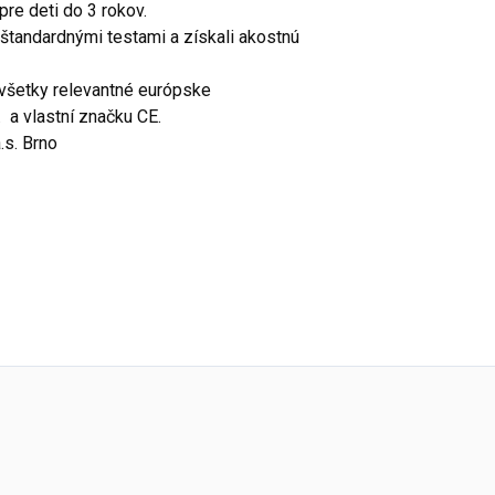
re deti do 3 rokov.
tandardnými testami a získali akostnú
šetky relevantné európske
 a vlastní značku CE.
.s. Brno