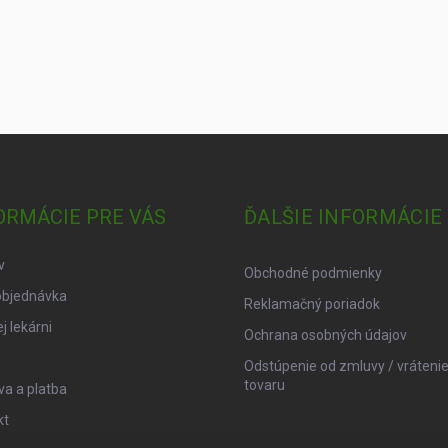
ORMÁCIE PRE VÁS
ĎALŠIE INFORMÁCIE
v
Obchodné podmienky
objednávka
Reklamačný poriadok
j lekárni
Ochrana osobných údajov
Odstúpenie od zmluvy / vráteni
tovaru
a a platba
kt