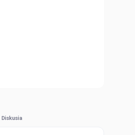
Pridať do košíka
OPÝTAŤ SA
STRÁŽIŤ
Diskusia