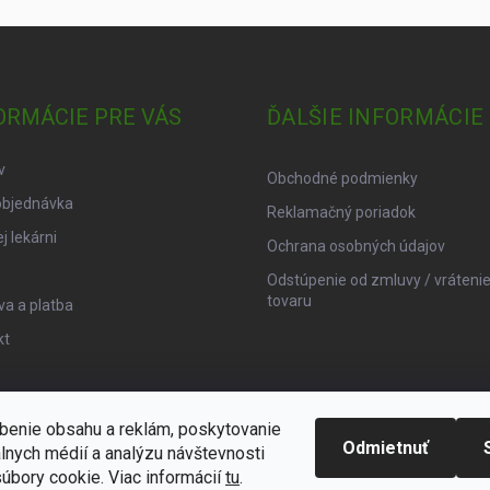
ORMÁCIE PRE VÁS
ĎALŠIE INFORMÁCIE
v
Obchodné podmienky
objednávka
Reklamačný poriadok
j lekárni
Ochrana osobných údajov
Odstúpenie od zmluvy / vráteni
tovaru
a a platba
kt
benie obsahu a reklám, poskytovanie
Odmietnuť
álnych médií a analýzu návštevnosti
úbory cookie. Viac informácií
tu
.