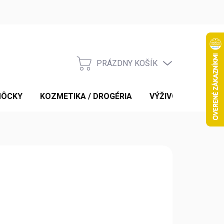
PRÁZDNY KOŠÍK
NÁKUPNÝ
KOŠÍK
MÔCKY
KOZMETIKA / DROGÉRIA
VÝŽIVOVÉ DOPLNK