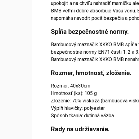
upokojiť a na chvíľu nahradiť mamičku 
BMB veľmi dobre absorbuje Vašu vôňu. B
napomáha navodiť pocit bezpečia a pohody
Spĺňa bezpečnostné normy.
Bambusový maznáčik XKKO BMB spĺňa v
bezpečnostné normy EN71 časti 1, 2 a 3
Bambusový maznáčik XKKO BMB nenahrá
Rozmer, hmotnosť, zloženie.
Rozmer: 40x30cm
Hmotnosť (ks): 105 g
Zloženie: 70% viskoza (bambusová visk
Výplň hlavičky: polyester
Spôsob tkania: dutinná väzba
Rady na udržiavanie.