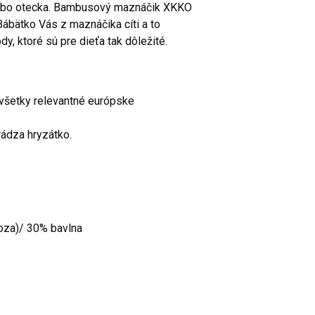
alebo otecka. Bambusový maznáčik XKKO
ábätko Vás z maznáčika cíti a to
, ktoré sú pre dieťa tak dôležité.
šetky relevantné európske
.
dza hryzátko.
oza)/ 30% bavlna