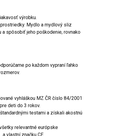
siakavosť výrobku.
prostriedky. Mydlo a mydlový sliz
u a spôsobiť jeho poškodenie, rovnako
 odporúčame po každom vypraní ľahko
 rozmerov.
dované vyhláškou MZ ČR číslo 84/2001
re deti do 3 rokov.
tandardnými testami a získali akostnú
šetky relevantné európske
 a vlastní značku CE.