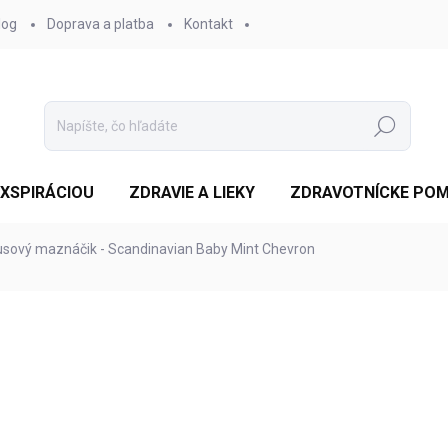
log
Doprava a platba
Kontakt
Hľadať
EXSPIRÁCIOU
ZDRAVIE A LIEKY
ZDRAVOTNÍCKE PO
ový maznáčik - Scandinavian Baby Mint Chevron
otenia
ZNAČKA:
XKKO
€7,82
/ ks
Jednotková
SKLADOM 4-5 DNÍ
(1 KS)
cena:
MOŽNOSTI DORUČENIA