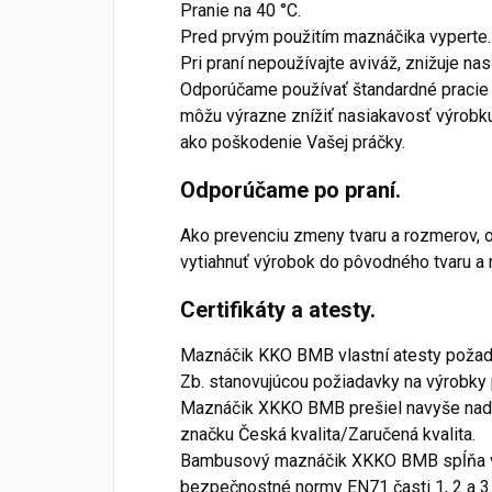
Pranie na 40 °C.
Pred prvým použitím maznáčika vyperte.
Pri praní nepoužívajte aviváž, znižuje na
Odporúčame používať štandardné pracie 
môžu výrazne znížiť nasiakavosť výrobk
ako poškodenie Vašej práčky.
Odporúčame po praní.
Ako prevenciu zmeny tvaru a rozmerov,
vytiahnuť výrobok do pôvodného tvaru a
Certifikáty a atesty.
Maznáčik KKO BMB vlastní atesty poža
Zb. stanovujúcou požiadavky na výrobky p
Maznáčik XKKO BMB prešiel navyše nadš
značku Česká kvalita/Zaručená kvalita.
Bambusový maznáčik XKKO BMB spĺňa v
bezpečnostné normy EN71 časti 1, 2 a 3.