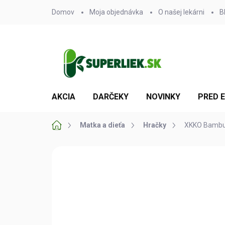
Prejsť
Domov
Moja objednávka
O našej lekárni
B
na
obsah
AKCIA
DARČEKY
NOVINKY
PRED 
Domov
Matka a dieťa
Hračky
XKKO Bambus
Neohodnotené
Podrobnosti hodn