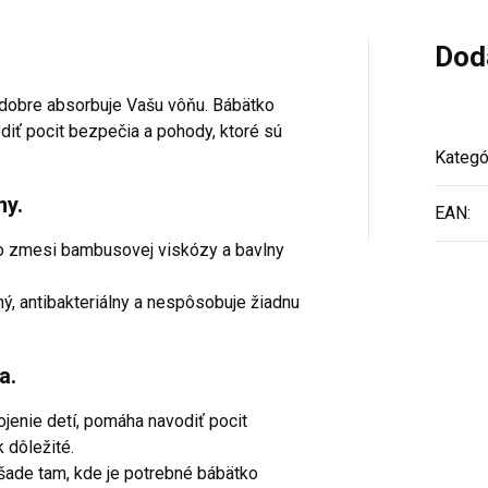
Dod
bre absorbuje Vašu vôňu. Bábätko
diť pocit bezpečia a pohody, ktoré sú
Kategó
ny.
EAN
:
 zmesi bambusovej viskózy a bavlny
 antibakteriálny a nespôsobuje žiadnu
a.
jenie detí, pomáha navodiť pocit
 dôležité.
de tam, kde je potrebné bábätko