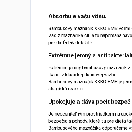
Absorbuje vašu vôňu.
Bambusový maznáčik XKKO BMB veľmi do
Vás z maznáčika cíti a to napomáha navo
pre dieťa tak dôležité.
Extrémne jemný a antibakteriál
Extrémne jemný bambusový maznáčik zo
tkanej v klasickej dutinovej väzbe.
Bambusový maznáčik XKKO BMB je jemný,
alergickú reakciu.
Upokojuje a dáva pocit bezpeči
Je neoceniteľným prostriedkom na upoko
bezpečia a pohody, ktoré sú pre dieťa tak
Bambusového maznáčika odporúčame vša