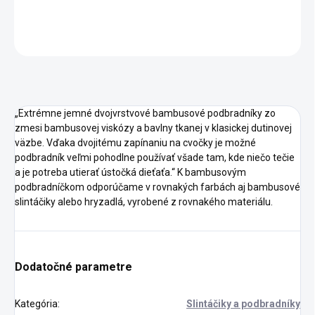
DETAILNÉ INFORMÁCIE
OPÝTAŤ SA
STRÁŽIŤ
„Extrémne jemné dvojvrstvové bambusové podbradníky zo
zmesi bambusovej viskózy a bavlny tkanej v klasickej dutinovej
väzbe. Vďaka dvojitému zapínaniu na cvočky je možné
podbradník veľmi pohodlne používať všade tam, kde niečo tečie
a je potreba utierať ústočká dieťaťa.“ K bambusovým
podbradníčkom odporúčame v rovnakých farbách aj bambusové
slintáčiky alebo hryzadlá, vyrobené z rovnakého materiálu.
Dodatočné parametre
Kategória
:
Slintáčiky a podbradníky