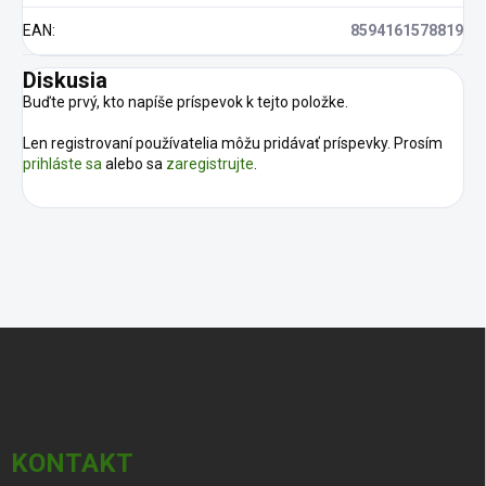
EAN
:
8594161578819
Diskusia
Buďte prvý, kto napíše príspevok k tejto položke.
Len registrovaní používatelia môžu pridávať príspevky. Prosím
prihláste sa
alebo sa
zaregistrujte
.
Z
á
p
ä
t
i
KONTAKT
e