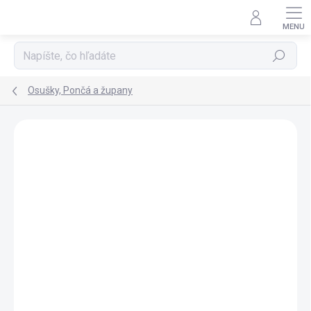
Prejsť
na
obsah
Hľadať
Osušky, Pončá a župany
Neohodnotené
Podrobnosti hodnotenia
ZNAČKA:
XKKO