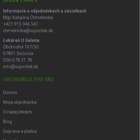
e
Informácie o objednávkach a zásielkach
Mgr. Katarína Chmelnická
+421 915 946 541
chmelnicka@superliek.sk
Lekáreň U Galena
Obchodná 167/50
07801 Sečovce
056/678 31 78
info@superliek.sk
INFORMÁCIE PRE VÁS
Domov
Moja objednávka
O našej lekárni
Blog
Doprava a platba