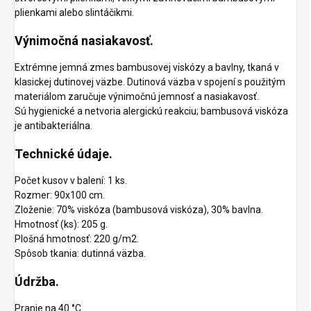
plienkami alebo slintáčikmi.
Výnimočná nasiakavosť.
Extrémne jemná zmes bambusovej viskózy a bavlny, tkaná v
klasickej dutinovej väzbe. Dutinová väzba v spojení s použitým
materiálom zaručuje výnimočnú jemnosť a nasiakavosť.
Sú hygienické a netvoria alergickú reakciu; bambusová viskóza
je antibakteriálna.
Technické údaje.
Počet kusov v balení: 1 ks.
Rozmer: 90x100 cm.
Zloženie: 70% viskóza (bambusová viskóza), 30% bavlna.
Hmotnosť (ks): 205 g.
Plošná hmotnosť: 220 g/m2.
Spôsob tkania: dutinná väzba.
Údržba.
Pranie na 40 °C.