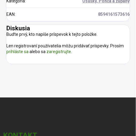
Kategória
:
Osušky, Pončá a župany
EAN
:
8594161573616
Diskusia
Buďte prvý, kto napíše príspevok k tejto položke.
Len registrovaní používatelia môžu pridávať príspevky. Prosím
prihláste sa
alebo sa
zaregistrujte
.
Z
á
p
ä
t
i
KONTAKT