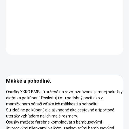
DORUČENIA
−
+
Pridať do košíka
DETAILNÉ INFORMÁCIE
OPÝTAŤ SA
STRÁŽIŤ
Mäkké a pohodlné.
Osušky XKKO BMB sú určené na rozmaznávanie jemnej pokožky
dieťatka po kúpaní. Poskytujú mu podobný pocit ako v
mamičkinom náručí vďaka ich mäkkosti a pohodliu.
Sú ideálne po kúpaní, ale aj vhodné ako cestovné a športové
uteráky vzhľadom na ich malé rozmery.
Osušky môžete farebne kombinovať s bambusovými
štvorcovými plienkami, veľkými zavinovacími bambusovými