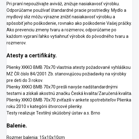
Pri praní nepoužívajte aviváž, znižuje nasiakavosť výrobku.
Odporúčame používať štandardné pracie prostriedky. Mydlo a
mydlový sliz môžu výrazne znížiť nasiakavosť výrobku a
spôsobiť jeho poškodenie, rovnako ako poškodenie Vašej práčky.
Ako prevenciu zmeny tvaru a rozmerov, odporúčame po
každom vypraní ľahko vytiahnuť výrobok do pôvodného tvaru a
rozmerov.
Atesty a certifikáty.
Plienky XKKO BMB 70x70 vlastnia atesty požadované vyhláškou
MZ ČR číslo 84/2001 Zb. stanovujúcou požiadavky na výrobky
pre deti do 3 rokov.
Plienky XKKO BMB 70x70 prešli navyše nadštandardnými
testami a získali akostnú značku Česká kvalita/Zaručená kvalita.
Plienky XKKO BMB 70x70 zvíťazili v ankete spotrebiteľov Plienka
roku 2010 v kategórii štvorcové plienky.
Testy realizuje Textilný skúšobný ústav a.s. Brno
Balenie.
Rozmer balenia: 15x10x10cm