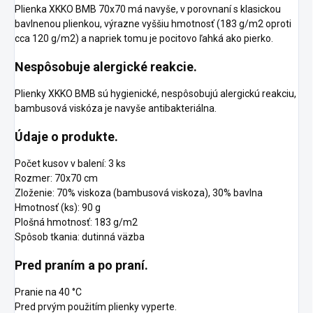
Plienka XKKO BMB 70x70 má navyše, v porovnaní s klasickou
bavlnenou plienkou, výrazne vyššiu hmotnosť (183 g/m2 oproti
cca 120 g/m2) a napriek tomu je pocitovo ľahká ako pierko.
Nespôsobuje alergické reakcie.
Plienky XKKO BMB sú hygienické, nespôsobujú alergickú reakciu,
bambusová viskóza je navyše antibakteriálna.
Údaje o produkte.
Počet kusov v balení: 3 ks
Rozmer: 70x70 cm
Zloženie: 70% viskoza (bambusová viskoza), 30% bavlna
Hmotnosť (ks): 90 g
Plošná hmotnosť: 183 g/m2
Spôsob tkania: dutinná väzba
Pred praním a po praní.
Pranie na 40 °C
Pred prvým použitím plienky vyperte.