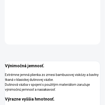
DORUČENIA
−
+
Pridať do košíka
DETAILNÉ INFORMÁCIE
OPÝTAŤ SA
STRÁŽIŤ
Výnimočná jemnosť.
Extrémne jemná plienka zo zmesi bambusovej viskózy a bavlny
tkaná v klasickej dutinovej väzbe.
Dutinová väzba v spojení s použitým materiálom zaručuje
výnimočnú jemnosť a nasiakavosť.
Výrazne vyššia hmotnosť.