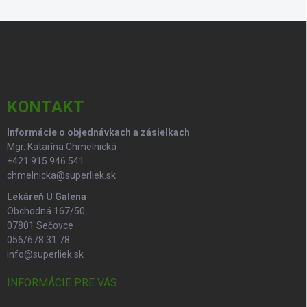
Z
á
p
ä
t
i
KONTAKT
e
Informácie o objednávkach a zásielkach
Mgr. Katarína Chmelnická
+421 915 946 541
chmelnicka@superliek.sk
Lekáreň U Galena
Obchodná 167/50
07801 Sečovce
056/678 31 78
info@superliek.sk
INFORMÁCIE PRE VÁS