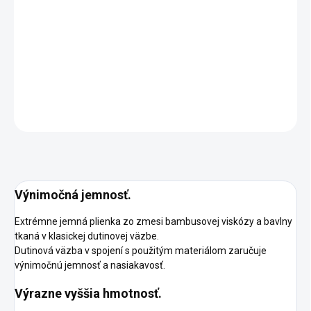
DORUČENIA
−
+
Pridať do košíka
DETAILNÉ INFORMÁCIE
OPÝTAŤ SA
STRÁŽIŤ
Výnimočná jemnosť.
Extrémne jemná plienka zo zmesi bambusovej viskózy a bavlny
tkaná v klasickej dutinovej väzbe.
Dutinová väzba v spojení s použitým materiálom zaručuje
výnimočnú jemnosť a nasiakavosť.
Výrazne vyššia hmotnosť.