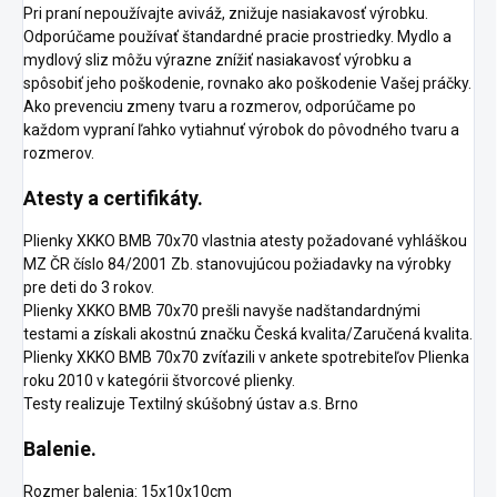
Pri praní nepoužívajte aviváž, znižuje nasiakavosť výrobku.
Odporúčame používať štandardné pracie prostriedky. Mydlo a
mydlový sliz môžu výrazne znížiť nasiakavosť výrobku a
spôsobiť jeho poškodenie, rovnako ako poškodenie Vašej práčky.
Ako prevenciu zmeny tvaru a rozmerov, odporúčame po
každom vypraní ľahko vytiahnuť výrobok do pôvodného tvaru a
rozmerov.
Atesty a certifikáty.
Plienky XKKO BMB 70x70 vlastnia atesty požadované vyhláškou
MZ ČR číslo 84/2001 Zb. stanovujúcou požiadavky na výrobky
pre deti do 3 rokov.
Plienky XKKO BMB 70x70 prešli navyše nadštandardnými
testami a získali akostnú značku Česká kvalita/Zaručená kvalita.
Plienky XKKO BMB 70x70 zvíťazili v ankete spotrebiteľov Plienka
roku 2010 v kategórii štvorcové plienky.
Testy realizuje Textilný skúšobný ústav a.s. Brno
Balenie.
Rozmer balenia: 15x10x10cm