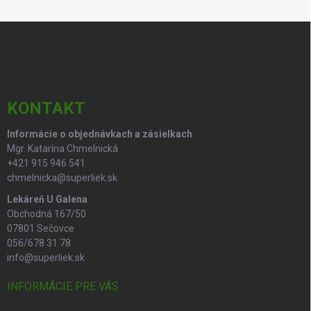
Z
á
p
ä
t
i
KONTAKT
e
Informácie o objednávkach a zásielkach
Mgr. Katarína Chmelnická
+421 915 946 541
chmelnicka@superliek.sk
Lekáreň U Galena
Obchodná 167/50
07801 Sečovce
056/678 31 78
info@superliek.sk
INFORMÁCIE PRE VÁS