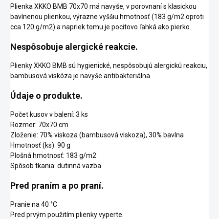
Plienka XKKO BMB 70x70 má navyše, v porovnaní s klasickou
bavlnenou plienkou, výrazne vyššiu hmotnosť (183 g/m2 oproti
cca 120 g/m2) a napriek tomu je pocitovo ľahká ako pierko.
Nespôsobuje alergické reakcie.
Plienky XKKO BMB sú hygienické, nespôsobujú alergickú reakciu,
bambusová viskóza je navyše antibakteriálna.
Údaje o produkte.
Počet kusov v balení: 3 ks
Rozmer: 70x70 cm
Zloženie: 70% viskoza (bambusová viskoza), 30% bavlna
Hmotnosť (ks): 90 g
Plošná hmotnosť: 183 g/m2
Spôsob tkania: dutinná väzba
Pred praním a po praní.
Pranie na 40 °C
Pred prvým použitím plienky vyperte.