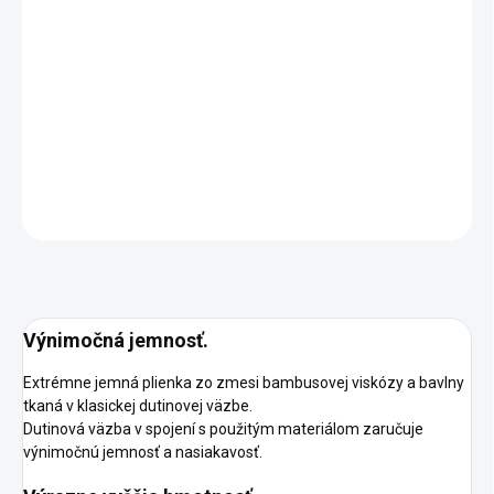
cena:
MOŽNOSTI
DORUČENIA
−
+
Pridať do košíka
DETAILNÉ INFORMÁCIE
OPÝTAŤ SA
STRÁŽIŤ
Výnimočná jemnosť.
Extrémne jemná plienka zo zmesi bambusovej viskózy a bavlny
tkaná v klasickej dutinovej väzbe.
Dutinová väzba v spojení s použitým materiálom zaručuje
výnimočnú jemnosť a nasiakavosť.