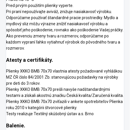
Pred prvým použitím plienky vyperte.
Pri praní nepoužívajte aviváž, znižuje nasiakavosť výrobku.
Odporúčame používať štandardné pracie prostriedky. Mydlo a
mydlový sliz môžu výrazne znížiť nasiakavosť výrobku a
spôsobiť jeho poškodenie, rovnako ako poškodenie Vašej práčky.
Ako prevenciu zmeny tvaru a rozmerov, odporúčame po
každom vypraní ľahko vytiahnuť výrobok do pôvodného tvaru a
rozmerov.
Atesty a certifikáty.
Plienky XKKO BMB 70x70 vlastnia atesty požadované vyhláškou
MZ ČR číslo 84/2001 Zb. stanovujúcou požiadavky na výrobky
pre deti do 3 rokov.
Plienky XKKO BMB 70x70 prešli navyše nadštandardnými
testami a získali akostnú značku Česká kvalita/Zaručená kvalita.
Plienky XKKO BMB 70x70 zvíťazili v ankete spotrebiteľov Plienka
roku 2010 v kategórii štvorcové plienky.
Testy realizuje Textilný skúšobný ústav a.s. Brno
Balenie.