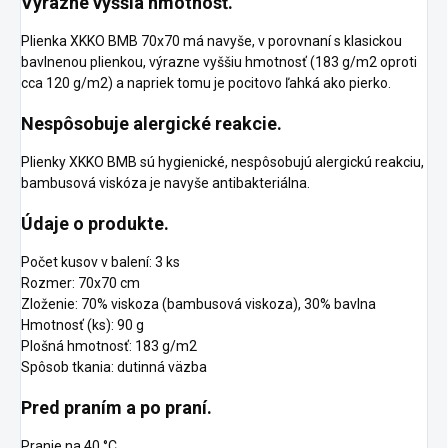
Výrazne vyššia hmotnosť.
Plienka XKKO BMB 70x70 má navyše, v porovnaní s klasickou
bavlnenou plienkou, výrazne vyššiu hmotnosť (183 g/m2 oproti
cca 120 g/m2) a napriek tomu je pocitovo ľahká ako pierko.
Nespôsobuje alergické reakcie.
Plienky XKKO BMB sú hygienické, nespôsobujú alergickú reakciu,
bambusová viskóza je navyše antibakteriálna.
Údaje o produkte.
Počet kusov v balení: 3 ks
Rozmer: 70x70 cm
Zloženie: 70% viskoza (bambusová viskoza), 30% bavlna
Hmotnosť (ks): 90 g
Plošná hmotnosť: 183 g/m2
Spôsob tkania: dutinná väzba
Pred praním a po praní.
Pranie na 40 °C