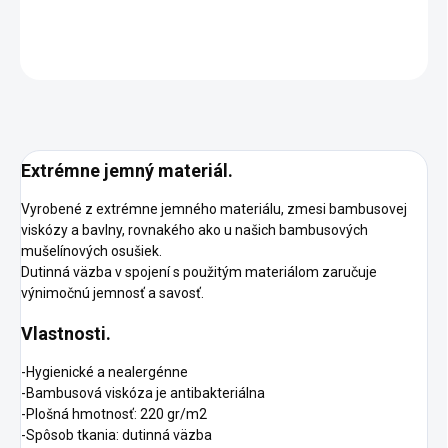
DETAILNÉ INFORMÁCIE
OPÝTAŤ SA
STRÁŽIŤ
Extrémne jemný materiál.
Vyrobené z extrémne jemného materiálu, zmesi bambusovej
viskózy a bavlny, rovnakého ako u našich bambusových
mušelínových osušiek.
Dutinná väzba v spojení s použitým materiálom zaručuje
výnimočnú jemnosť a savosť.
Vlastnosti.
-Hygienické a nealergénne
-Bambusová viskóza je antibakteriálna
-Plošná hmotnosť: 220 gr/m2
-Spôsob tkania: dutinná väzba