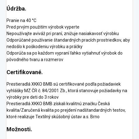
Údržba.
Pranie na 40 °C
Pred prvým použitím výrobok vyperte
Nepoužívajte aviváž pri praní, znižuje nasiakavosť výrobku
Odporúčané používanie štandardných pracích prostriedkov, aby
nedošlo k poškodeniu výrobku a práčky
Odporúča sa po každom vypraní ľahko vytiahnuť výrobok do
pôvodného tvaru a rozmerov
Certifikované.
Prestieradlá XKKO BMB sú certifikované podľa požiadaviek
vyhlášky MZ ČR č. 84/2001 Zb., ktorá stanovuje požiadavky na
výrobky pre deti do 3 rokov
Prestieradlá XKKO BMB získali kvalitnú značku Česká
kvalita/Zaručená kvalita po prejdení nadštandardných testov,
ktoré realizuje Textilný skúšobný ústav a.s. Brno
Možnosti.