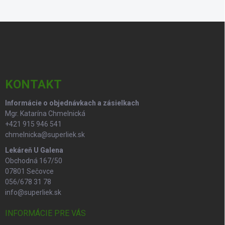
Z
á
p
ä
t
i
KONTAKT
e
Informácie o objednávkach a zásielkach
Mgr. Katarína Chmelnická
+421 915 946 541
chmelnicka@superliek.sk
Lekáreň U Galena
Obchodná 167/50
07801 Sečovce
056/678 31 78
info@superliek.sk
INFORMÁCIE PRE VÁS