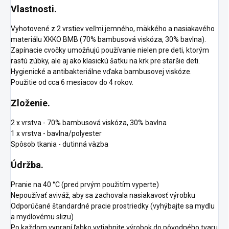
Vlastnosti.
Vyhotovené z 2 vrstiev veľmi jemného, mäkkého a nasiakavého
materiálu XKKO BMB (70% bambusová viskóza, 30% bavlna).
Zapínacie cvočky umožňujú používanie nielen pre deti, ktorým
rastú zúbky, ale aj ako klasickú šatku na krk pre staršie deti.
Hygienické a antibakteriálne vďaka bambusovej viskóze.
Použitie od cca 6 mesiacov do 4 rokov.
Zloženie.
2 x vrstva - 70% bambusová viskóza, 30% bavlna
1 x vrstva - bavlna/polyester
Spôsob tkania - dutinná väzba
Údržba.
Pranie na 40 °C (pred prvým použitím vyperte)
Nepoužívať aviváž, aby sa zachovala nasiakavosť výrobku
Odporúčané štandardné pracie prostriedky (vyhýbajte sa mydlu
a mydlovému slizu)
Po každom vypraní ľahko vytiahnite výrobok do pôvodného tvaru