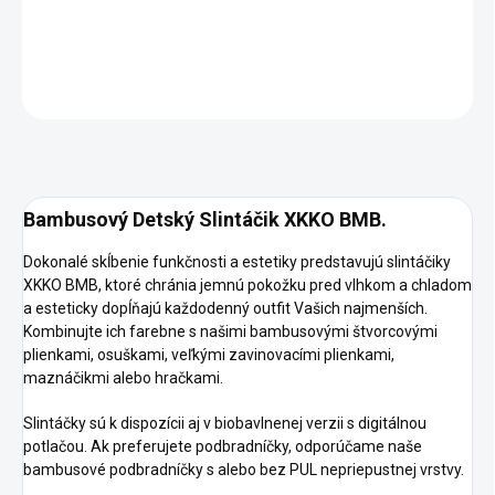
DETAILNÉ INFORMÁCIE
OPÝTAŤ SA
STRÁŽIŤ
Bambusový Detský Slintáčik XKKO BMB.
Dokonalé skĺbenie funkčnosti a estetiky predstavujú slintáčiky
XKKO BMB, ktoré chránia jemnú pokožku pred vlhkom a chladom
a esteticky dopĺňajú každodenný outfit Vašich najmenších.
Kombinujte ich farebne s našimi bambusovými štvorcovými
plienkami, osuškami, veľkými zavinovacími plienkami,
maznáčikmi alebo hračkami.
Slintáčky sú k dispozícii aj v biobavlnenej verzii s digitálnou
potlačou. Ak preferujete podbradníčky, odporúčame naše
bambusové podbradníčky s alebo bez PUL nepriepustnej vrstvy.