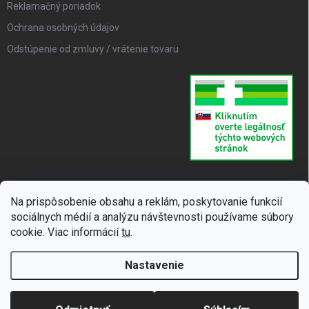
Reklamačný poriadok
Ochrana osobných údajov
Odstúpenie od zmluvy / vrátenie tovaru
Na prispôsobenie obsahu a reklám, poskytovanie funkcií
sociálnych médií a analýzu návštevnosti používame súbory
cookie. Viac informácií
tu
.
Nastavenie
Copyright 2026
SUPERLIEK
. Všetky práva vyhradené.
Upraviť nastavenie
cookies