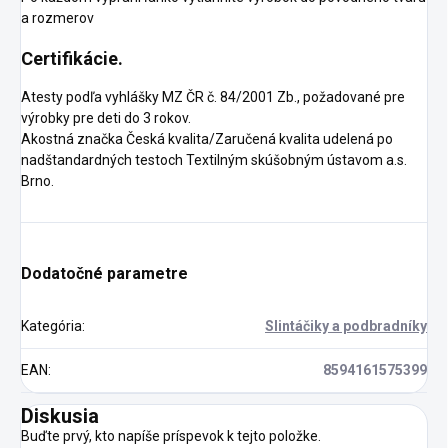
a rozmerov
Certifikácie.
Atesty podľa vyhlášky MZ ČR č. 84/2001 Zb., požadované pre
výrobky pre deti do 3 rokov.
Akostná značka Česká kvalita/Zaručená kvalita udelená po
nadštandardných testoch Textilným skúšobným ústavom a.s.
Brno.
Dodatočné parametre
Kategória
:
Slintáčiky a podbradníky
EAN
:
8594161575399
Diskusia
Buďte prvý, kto napíše príspevok k tejto položke.