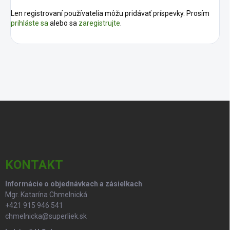
Len registrovaní používatelia môžu pridávať príspevky. Prosím
prihláste sa
alebo sa
zaregistrujte
.
Z
á
p
ä
t
i
KONTAKT
e
Informácie o objednávkach a zásielkach
Mgr. Katarína Chmelnická
+421 915 946 541
chmelnicka@superliek.sk