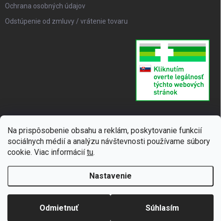
Ochrana osobných údajov
Odstúpenie od zmluvy / vrátenie tovaru
Na prispôsobenie obsahu a reklám, poskytovanie funkcií
sociálnych médií a analýzu návštevnosti používame súbory
cookie. Viac informácií
tu
.
Nastavenie
Copyright 2026
SUPERLIEK
. Všetky práva vyhradené.
Upraviť nastavenie
cookies
Odmietnuť
Súhlasím
Vytvoril Shoptet