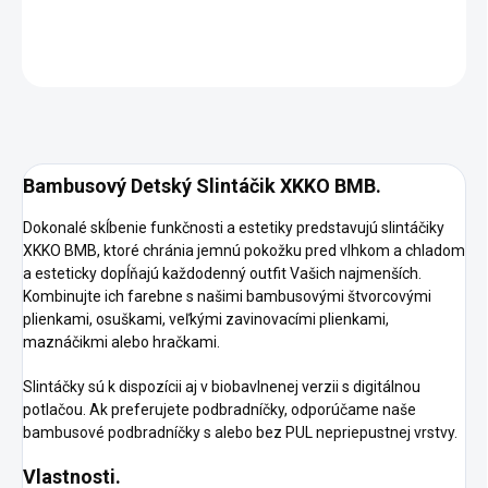
DETAILNÉ INFORMÁCIE
OPÝTAŤ SA
STRÁŽIŤ
Bambusový Detský Slintáčik XKKO BMB.
Dokonalé skĺbenie funkčnosti a estetiky predstavujú slintáčiky
XKKO BMB, ktoré chránia jemnú pokožku pred vlhkom a chladom
a esteticky dopĺňajú každodenný outfit Vašich najmenších.
Kombinujte ich farebne s našimi bambusovými štvorcovými
plienkami, osuškami, veľkými zavinovacími plienkami,
maznáčikmi alebo hračkami.
Slintáčky sú k dispozícii aj v biobavlnenej verzii s digitálnou
potlačou. Ak preferujete podbradníčky, odporúčame naše
bambusové podbradníčky s alebo bez PUL nepriepustnej vrstvy.
Vlastnosti.