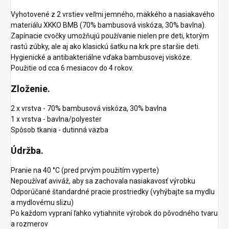
Vyhotovené z 2 vrstiev veľmi jemného, mäkkého a nasiakavého
materiálu XKKO BMB (70% bambusová viskóza, 30% bavlna).
Zapínacie cvočky umožňujú používanie nielen pre deti, ktorým
rastú zúbky, ale aj ako klasickú šatku na krk pre staršie deti.
Hygienické a antibakteriálne vďaka bambusovej viskóze.
Použitie od cca 6 mesiacov do 4 rokov.
Zloženie.
2 x vrstva - 70% bambusová viskóza, 30% bavlna
1 x vrstva - bavlna/polyester
Spôsob tkania - dutinná väzba
Údržba.
Pranie na 40 °C (pred prvým použitím vyperte)
Nepoužívať aviváž, aby sa zachovala nasiakavosť výrobku
Odporúčané štandardné pracie prostriedky (vyhýbajte sa mydlu
a mydlovému slizu)
Po každom vypraní ľahko vytiahnite výrobok do pôvodného tvaru
a rozmerov