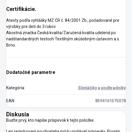
Certifikácie.
Atesty podľa vyhlášky MZ ČR č. 84/2001 Zb., požadované pre
výrobky pre deti do 3 rokov.
Akostná značka Česká kvalita/Zaručená kvalita udelená po
nadštandardných testoch Textilným skúšobným ústavom a.s.
Brno.
Dodatočné parametre
Kategória
:
Slintáčiky a podbradníky
EAN
:
8594161575078
Diskusia
Buďte prvý, kto napíše príspevok k tejto položke.
Len registrovaní používatelia môžu pridávať príspevky. Prosím