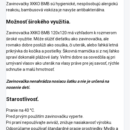
Zavinovačky XKKO BMB sú hygienické, nespôsobujú alergickú
reakciu, bambusová viskóza je navyše antibakteriálna.
Možnosť širokého využitia.
Zavinovačka XKKO BMB 120x120 má vzhľadom k rozmerom
široké využitie. Môže slúžiť dieťatku ako zavinovačka, ale
rovnako dobre poslúži ako osuška, či uterák, alebo ľahká letná
prikrývka do kočíka a postieľky. Šikovná mamička si z nej ľahko
spraví dokonalé plážové šaty. Veľmi dobre sa osvedčila aj pri
umývaní vlasov ako uterák na vlasy práve pre jej savosť, rýchle
schnutie a malú hmotnosť.
Zavinovačka nenahrádza nosiacu šatku a nie je určená na
nosenie detí.
Starostlivosť.
Pranie na 40 °C.
Pred prvým použitím zavinovačku vyperte.
Pri praní nepoužívajte aviváž, znižuje nasiakavosť výrobku.
Odporúčame používať štandardné pracie prostriedky. Mydlo a