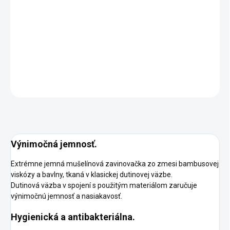
DORUČENIA
−
+
Pridať do košíka
DETAILNÉ INFORMÁCIE
OPÝTAŤ SA
STRÁŽIŤ
Výnimočná jemnosť.
Extrémne jemná mušelínová zavinovačka zo zmesi bambusovej
viskózy a bavlny, tkaná v klasickej dutinovej väzbe.
Dutinová väzba v spojení s použitým materiálom zaručuje
výnimočnú jemnosť a nasiakavosť.
Hygienická a antibakteriálna.