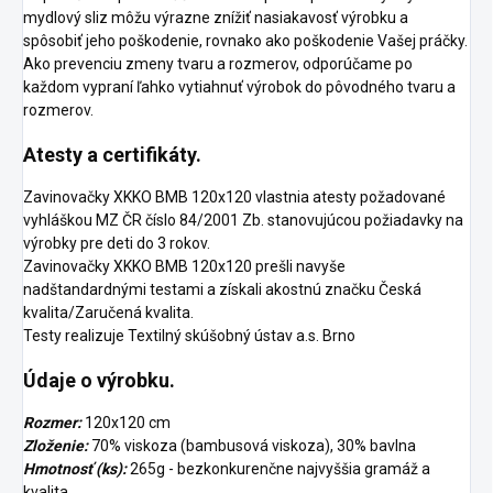
mydlový sliz môžu výrazne znížiť nasiakavosť výrobku a
spôsobiť jeho poškodenie, rovnako ako poškodenie Vašej práčky.
Ako prevenciu zmeny tvaru a rozmerov, odporúčame po
každom vypraní ľahko vytiahnuť výrobok do pôvodného tvaru a
rozmerov.
Atesty a certifikáty.
Zavinovačky XKKO BMB 120x120 vlastnia atesty požadované
vyhláškou MZ ČR číslo 84/2001 Zb. stanovujúcou požiadavky na
výrobky pre deti do 3 rokov.
Zavinovačky XKKO BMB 120x120 prešli navyše
nadštandardnými testami a získali akostnú značku Česká
kvalita/Zaručená kvalita.
Testy realizuje Textilný skúšobný ústav a.s. Brno
Údaje o výrobku.
Rozmer:
120x120 cm
Zloženie:
70% viskoza (bambusová viskoza), 30% bavlna
Hmotnosť (ks):
265g - bezkonkurenčne najvyššia gramáž a
kvalita.