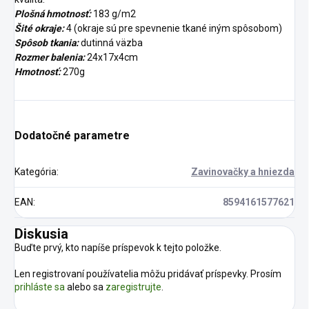
Plošná hmotnosť:
183 g/m2
Šité okraje:
4 (okraje sú pre spevnenie tkané iným spôsobom)
Spôsob tkania:
dutinná väzba
Rozmer balenia:
24x17x4cm
Hmotnosť:
270g
Dodatočné parametre
Kategória
:
Zavinovačky a hniezda
EAN
:
8594161577621
Diskusia
Buďte prvý, kto napíše príspevok k tejto položke.
Len registrovaní používatelia môžu pridávať príspevky. Prosím
prihláste sa
alebo sa
zaregistrujte
.