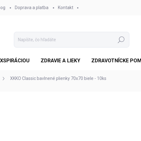
log
Doprava a platba
Kontakt
Hľadať
EXSPIRÁCIOU
ZDRAVIE A LIEKY
ZDRAVOTNÍCKE PO
XKKO Classic bavlnené plienky 70x70 biele - 10ks
otenia
ZNAČKA:
XKKO
€15,02
/ ks
Jednotková
SKLADOM 4-5 DNÍ
(>10 KS
cena:
MOŽNOSTI DORUČENIA