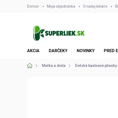
Prejsť
Domov
Moja objednávka
O našej lekárni
B
na
obsah
AKCIA
DARČEKY
NOVINKY
PRED 
Domov
Matka a dieťa
Detské bavlnené plienky
Neohodnotené
Podrobnosti hodn