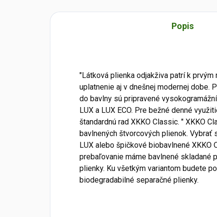
Popis
"Látková plienka odjakživa patrí k prvý
uplatnenie aj v dnešnej modernej dobe. P
do bavlny sú pripravené vysokogramážní
LUX a LUX ECO. Pre bežné denné využitie
štandardnú rad XKKO Classic. " XKKO Cla
bavlnených štvorcových plienok. Vybrať 
LUX alebo špičkové biobavlnené XKKO Org
prebaľovanie máme bavlnené skladané p
plienky. Ku všetkým variantom budete po
biodegradabilné separačné plienky.