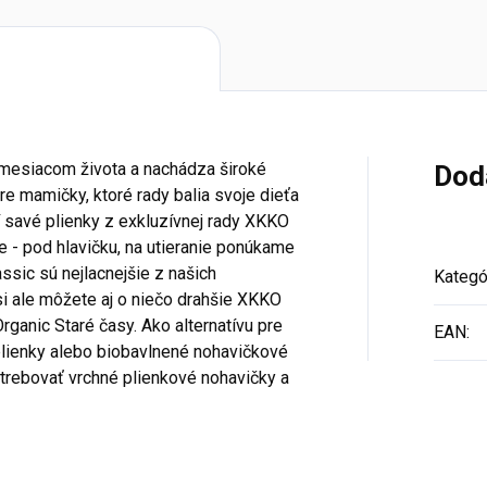
m mesiacom života a nachádza široké
Dod
re mamičky, ktoré rady balia svoje dieťa
 savé plienky z exkluzívnej rady XKKO
 - pod hlavičku, na utieranie ponúkame
ssic sú nejlacnejšie z našich
Kategó
si ale môžete aj o niečo drahšie XKKO
anic Staré časy. Ako alternatívu pre
EAN
:
lienky alebo biobavlnené nohavičkové
trebovať vrchné plienkové nohavičky a