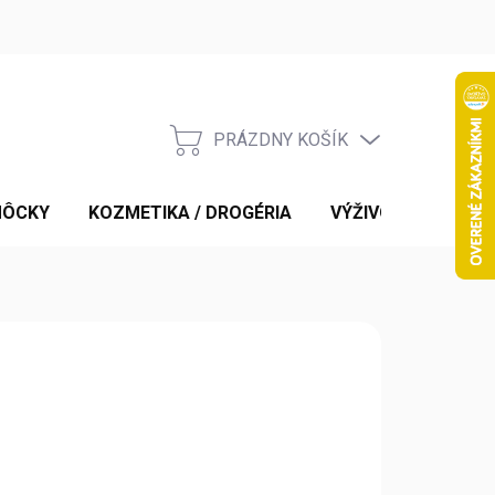
PRÁZDNY KOŠÍK
NÁKUPNÝ
KOŠÍK
MÔCKY
KOZMETIKA / DROGÉRIA
VÝŽIVOVÉ DOPLNK
)