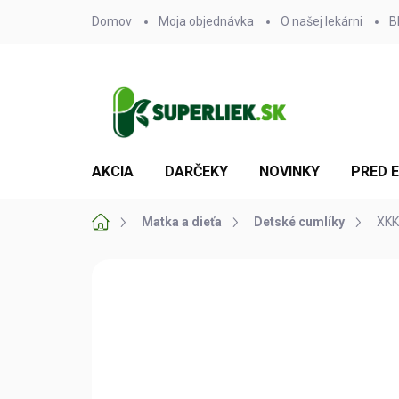
Prejsť
Domov
Moja objednávka
O našej lekárni
B
na
obsah
AKCIA
DARČEKY
NOVINKY
PRED 
Domov
Matka a dieťa
Detské cumlíky
XKK
Neohodnotené
Podrobnosti hodn