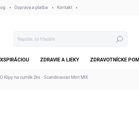
log
Doprava a platba
Kontakt
Hľadať
EXSPIRÁCIOU
ZDRAVIE A LIEKY
ZDRAVOTNÍCKE PO
O Klipy na cumlík 2ks - Scandinavian Mint MIX
otenia
ZNAČKA:
XKKO
€4,64
/ ks
Jednotková
SKLADOM 4-5 DNÍ
(>10 KS
cena:
MOŽNOSTI DORUČENIA