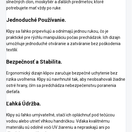
slnečných clon, moskytiér a ďalších predmetov, ktoré
potrebujete mať vždy po ruke.
Jednoduché Používanie.
Klipy sa ľahko pripevňujú a odnímajú jednou rukou, čo je
praktické pre rýchlu manipuláciu počas prechádzok. Ich dizajn
umožňuje jednoduché otváranie a zatváranie bez poškodenia
textílií.
Bezpečnosť a Stabilita.
Ergonomický dizajn klipov zaručuje bezpečné uchytenie bez
rizika uvoľnenia. Klipy sú navrhnuté tak, aby neobsahovali žiadne
ostré hrany, čím sa predchádza nebezpečenstvu poranenia
dieťaťa.
Ľahká Údržba.
Klipy sú ľahko umývateľné, stačí ich opláchnuť pod tečúcou
vodou alebo utrieť vlhkou handričkou. Vďaka kvalitnému
materiálu sú odolné voči UV žiareniu a nepraskajú ani po