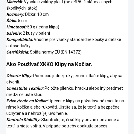
Materiál:
Vysoko kvalitný plast (bez BPA, ftalátov a iných
škodlivých látok)
Rozmery:
Dĺžka: 10 cm
Šírka:
5 cm
Hmotnosť:
50 g (jedna klipa)
Balenie:
2 kusy v balení
Kompatibilita:
Vhodné pre všetky štandardné kočíky a detské
autosedačky
Certifikácia:
Spĺňa normy EÚ (EN 14372)
Ako Používať XKKO Klipy na Kočiar.
Otvorte Klipy:
Pomocou jednej ruky jemne stlačte klipy, aby sa
otvorili.
Umiestnite Textíliu:
Položte plienku, hračku alebo iný predmet
medzi čeluste klipu.
Prichytenie na Kočiar:
Upevnite klipy na požadované miesto na
ráme kočíka alebo rukoväti. Uistite sa, že je textília bezpečne
uchytená a nehrozí jej uvoľnenie.
Kontrola Stability:
Skontrolujte, či sú klipy pevne upevnené a
textília nie je voľná. V prípade potreby opakujte proces.