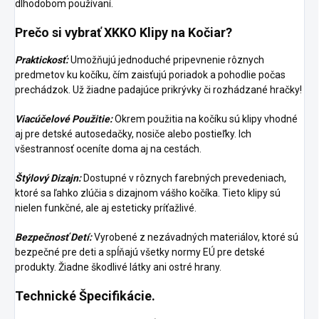
dlhodobom používaní.
Prečo si vybrať XKKO Klipy na Kočiar?
Praktickosť:
Umožňujú jednoduché pripevnenie rôznych
predmetov ku kočíku, čím zaisťujú poriadok a pohodlie počas
prechádzok. Už žiadne padajúce prikrývky či rozhádzané hračky!
Viacúčelové Použitie:
Okrem použitia na kočíku sú klipy vhodné
aj pre detské autosedačky, nosiče alebo postieľky. Ich
všestrannosť oceníte doma aj na cestách.
Štýlový Dizajn:
Dostupné v rôznych farebných prevedeniach,
ktoré sa ľahko zlúčia s dizajnom vášho kočíka. Tieto klipy sú
nielen funkčné, ale aj esteticky príťažlivé.
Bezpečnosť Detí:
Vyrobené z nezávadných materiálov, ktoré sú
bezpečné pre deti a spĺňajú všetky normy EÚ pre detské
produkty. Žiadne škodlivé látky ani ostré hrany.
Technické Špecifikácie.