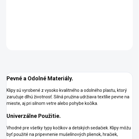
−
+
Pridať do košíka
DETAILNÉ INFORMÁCIE
OPÝTAŤ SA
STRÁŽIŤ
Pevné a Odolné Materiály.
Klipy sú vyrobené z vysoko kvalitného a odolného plastu, ktorý
zaručuje dlhú životnosť. Silná pružina udržiava textílie pevne na
mieste, aj pri silnom vetre alebo pohybe kočíka.
Univerzálne Použitie.
Vhodné pre všetky typy kočíkov a detských sedačiek. Klipy môžu
byť použité na pripevnenie mušelínových plienok, hračiek,