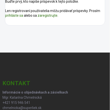
Buďte prvý, kto napíše príspevok k tejto položke.
Len registrovaní používatelia môžu pridávať príspevky. Prosím
prihláste sa
alebo sa
zaregistrujte
.
Z
á
p
ä
t
i
KONTAKT
e
Informácie o objednávkach a zásielkach
Mgr. Katarína Chmelnická
+421 915 946 541
chmelnicka@superliek.sk