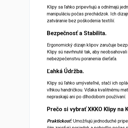
Klipy sa ľahko pripevňujú a odnímajú jedn
manipuláciu počas prechádzok. Ich dizaj
zatváranie bez poškodenia textílií.
Bezpečnosť a Stabilita.
Ergonomický dizajn klipov zaručuje bezp
Klipy sú navrhnuté tak, aby neobsahovali
nebezpečenstvu poranenia dieťaťa.
Ľahká Údržba.
Klipy sú ľahko umývateľné, stačí ich opl
vlhkou handričkou. Vďaka kvalitnému mate
nepraskajú ani po dlhodobom používaní.
Prečo si vybrať XKKO Klipy na 
Praktickosť:
Umožňujú jednoduché pripe
čím zaisťujú poriadok a pohodlie počas 