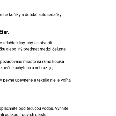
rdné kočíky a detské autosedačky
)
iar.
tlačte klipy, aby sa otvorili.
ačku alebo iný predmet medzi čeluste
a požadované miesto na ráme kočíka
 bezpečne uchytená a nehrozí jej
py pevne upevnené a textília nie je voľná.
 opláchnite pod tečúcou vodou. Vyhnite
li poškodiť povrch plastu.