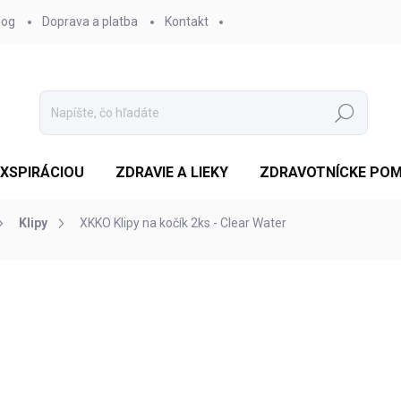
log
Doprava a platba
Kontakt
Hľadať
EXSPIRÁCIOU
ZDRAVIE A LIEKY
ZDRAVOTNÍCKE PO
Klipy
XKKO Klipy na kočík 2ks - Clear Water
otenia
ZNAČKA:
XKKO
€5,68
/ ks
Jednotková
SKLADOM 4-5 DNÍ
(9 KS)
cena:
MOŽNOSTI DORUČENIA