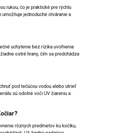
ou rukou, čo je praktické pre rýchlu
n umožňuje jednoduché otváranie a
ečné uchytenie bez rizika uvoľnenia.
 žiadne ostré hrany, čím sa predchádza
áchnuť pod tečúcou vodou alebo utrieť
riálu sú odolné voči UV žiareniu a
Kočiar?
vnenie rôznych predmetov ku kočíku,
prechádzok. Už žiadne padajúce