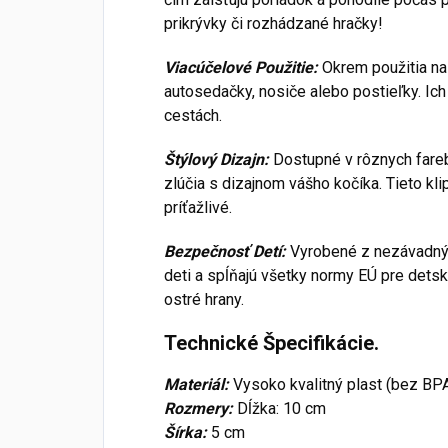
prikrývky či rozhádzané hračky!
Viacúčelové Použitie:
Okrem použitia na 
autosedačky, nosiče alebo postieľky. Ic
cestách.
Štýlový Dizajn:
Dostupné v rôznych fare
zlúčia s dizajnom vášho kočíka. Tieto klip
príťažlivé.
Bezpečnosť Detí:
Vyrobené z nezávadnýc
deti a spĺňajú všetky normy EÚ pre detsk
ostré hrany.
Technické Špecifikácie.
Materiál:
Vysoko kvalitný plast (bez BPA,
Rozmery:
Dĺžka: 10 cm
Šírka:
5 cm