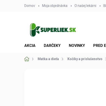
Prejsť
Domov
Moja objednávka
O našej lekárni
B
na
obsah
AKCIA
DARČEKY
NOVINKY
PRED 
Domov
Matka a dieťa
Kočíky a príslušenstvo
Neohodnotené
Podrobnosti hodn