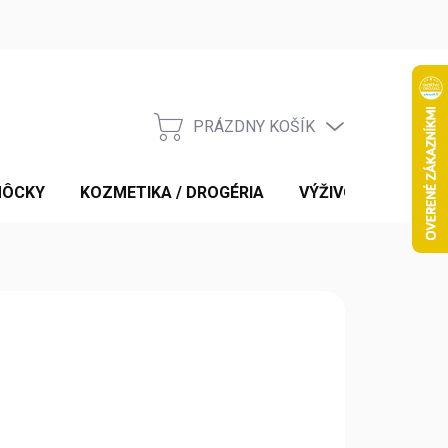
PRÁZDNY KOŠÍK
NÁKUPNÝ
KOŠÍK
MÔCKY
KOZMETIKA / DROGÉRIA
VÝŽIVOVÉ DOPLNK