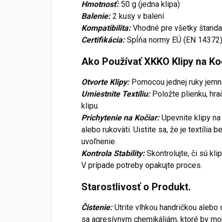
Hmotnosť:
50 g (jedna klipa)
Balenie:
2 kusy v balení
Kompatibilita:
Vhodné pre všetky štanda
Certifikácia:
Spĺňa normy EÚ (EN 14372
Ako Používať XKKO Klipy na Koč
Otvorte Klipy:
Pomocou jednej ruky jemne s
Umiestnite Textíliu:
Položte plienku, hr
klipu.
Prichytenie na Kočiar:
Upevnite klipy n
alebo rukoväti. Uistite sa, že je textília
uvoľnenie.
Kontrola Stability:
Skontrolujte, či sú kli
V prípade potreby opakujte proces.
Starostlivosť o Produkt.
Čistenie:
Utrite vlhkou handričkou alebo
sa agresívnym chemikáliám, ktoré by moh