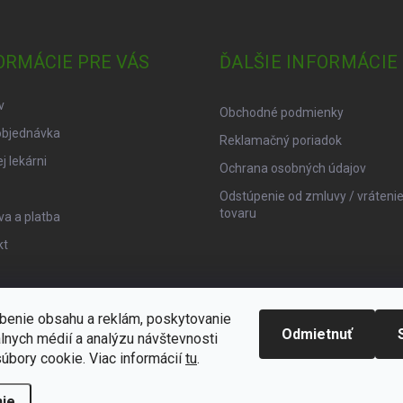
ORMÁCIE PRE VÁS
ĎALŠIE INFORMÁCIE
v
Obchodné podmienky
objednávka
Reklamačný poriadok
j lekárni
Ochrana osobných údajov
Odstúpenie od zmluvy / vráteni
tovaru
a a platba
kt
benie obsahu a reklám, poskytovanie
Odmietnuť
álnych médií a analýzu návštevnosti
úbory cookie. Viac informácií
tu
.
ie