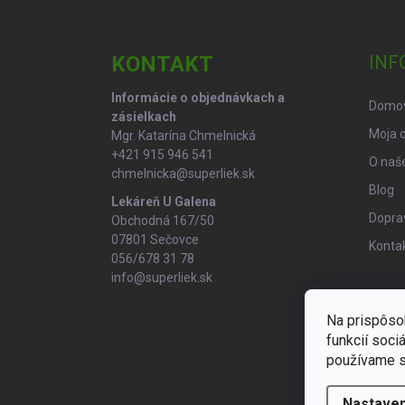
á
p
ä
KONTAKT
INF
t
i
Informácie o objednávkach a
Domo
e
zásielkach
Moja 
Mgr. Katarína Chmelnická
+421 915 946 541
O naše
chmelnicka@superliek.sk
Blog
Lekáreň U Galena
Doprav
Obchodná 167/50
07801 Sečovce
Konta
056/678 31 78
info@superliek.sk
Na prispôso
funkcií soci
používame s
Nastaven