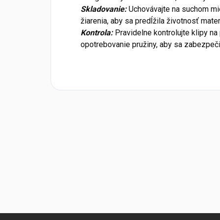
Skladovanie:
Uchovávajte na suchom mi
žiarenia, aby sa predĺžila životnosť mater
Kontrola:
Pravidelne kontrolujte klipy n
opotrebovanie pružiny, aby sa zabezpeči
Z