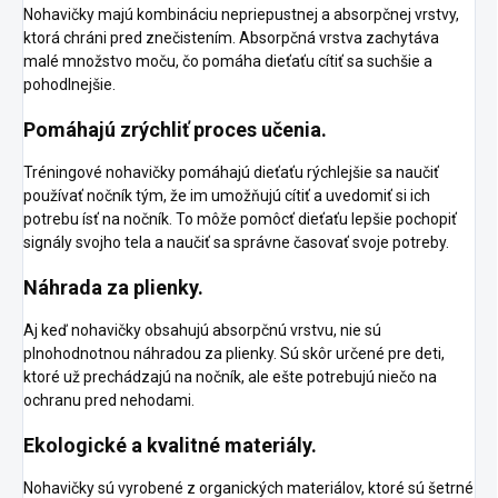
Nohavičky majú kombináciu nepriepustnej a absorpčnej vrstvy,
ktorá chráni pred znečistením. Absorpčná vrstva zachytáva
malé množstvo moču, čo pomáha dieťaťu cítiť sa suchšie a
pohodlnejšie.
Pomáhajú zrýchliť proces učenia.
Tréningové nohavičky pomáhajú dieťaťu rýchlejšie sa naučiť
používať nočník tým, že im umožňujú cítiť a uvedomiť si ich
potrebu ísť na nočník. To môže pomôcť dieťaťu lepšie pochopiť
signály svojho tela a naučiť sa správne časovať svoje potreby.
Náhrada za plienky.
Aj keď nohavičky obsahujú absorpčnú vrstvu, nie sú
plnohodnotnou náhradou za plienky. Sú skôr určené pre deti,
ktoré už prechádzajú na nočník, ale ešte potrebujú niečo na
ochranu pred nehodami.
Ekologické a kvalitné materiály.
Nohavičky sú vyrobené z organických materiálov, ktoré sú šetrné