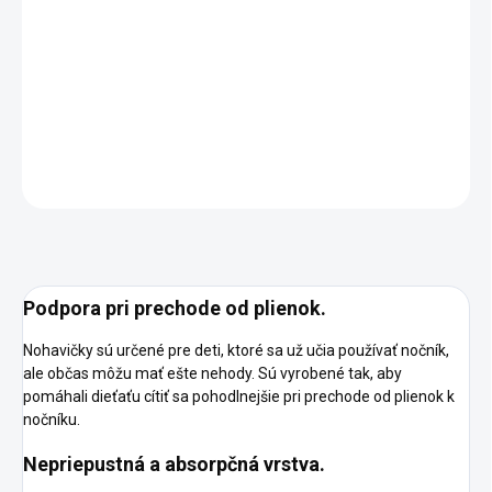
DORUČENIA
−
+
Pridať do košíka
DETAILNÉ INFORMÁCIE
OPÝTAŤ SA
STRÁŽIŤ
Podpora pri prechode od plienok.
Nohavičky sú určené pre deti, ktoré sa už učia používať nočník,
ale občas môžu mať ešte nehody. Sú vyrobené tak, aby
pomáhali dieťaťu cítiť sa pohodlnejšie pri prechode od plienok k
nočníku.
Nepriepustná a absorpčná vrstva.