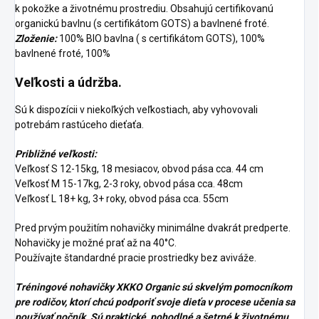
k pokožke a životnému prostrediu. Obsahujú certifikovanú
organickú bavlnu (s certifikátom GOTS) a bavlnené froté.
Zloženie:
100% BIO bavlna ( s certifikátom GOTS), 100%
bavlnené froté, 100%
Veľkosti a údržba.
Sú k dispozícii v niekoľkých veľkostiach, aby vyhovovali
potrebám rastúceho dieťaťa.
Približné veľkosti:
Veľkosť S 12-15kg, 18 mesiacov, obvod pása cca. 44 cm
Veľkosť M 15-17kg, 2-3 roky, obvod pása cca. 48cm
Veľkosť L 18+ kg, 3+ roky, obvod pása cca. 55cm
Pred prvým použitím nohavičky minimálne dvakrát predperte.
Nohavičky je možné prať až na 40°C.
Používajte štandardné pracie prostriedky bez aviváže.
Tréningové nohavičky XKKO Organic sú skvelým pomocníkom
pre rodičov, ktorí chcú podporiť svoje dieťa v procese učenia sa
používať nočník. Sú praktické, pohodlné a šetrné k životnému