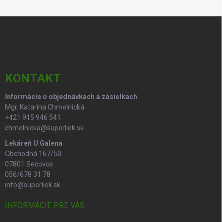
Z
á
p
ä
t
i
KONTAKT
e
Informácie o objednávkach a zásielkach
Mgr. Katarína Chmelnická
+421 915 946 541
chmelnicka@superliek.sk
Lekáreň U Galena
Obchodná 167/50
07801 Sečovce
056/678 31 78
info@superliek.sk
INFORMÁCIE PRE VÁS