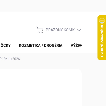
PRÁZDNY KOŠÍK
NÁKUPNÝ
KOŠÍK
MÔCKY
KOZMETIKA / DROGÉRIA
VÝŽIVOVÉ DOPLNK
P.19/11/2026