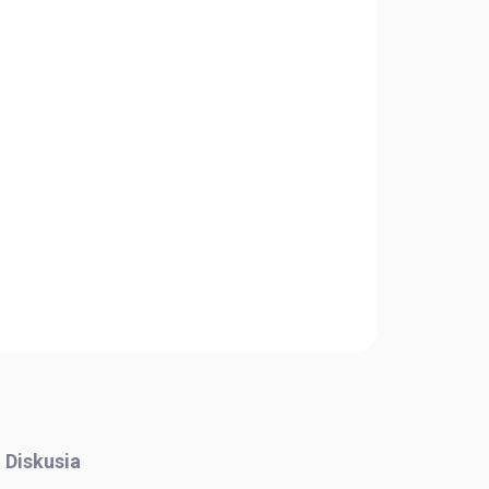
Pridať do košíka
OPÝTAŤ SA
STRÁŽIŤ
Diskusia