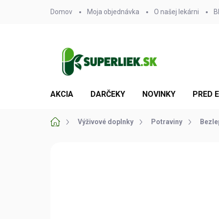
Prejsť
Domov
Moja objednávka
O našej lekárni
B
na
obsah
AKCIA
DARČEKY
NOVINKY
PRED 
Domov
Výživové doplnky
Potraviny
Bezle
1 hodnotenie
Podrobnosti hodnot
EXSPIRÁCIA