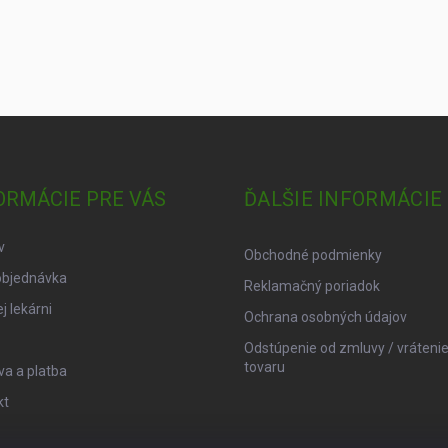
ORMÁCIE PRE VÁS
ĎALŠIE INFORMÁCIE
v
Obchodné podmienky
objednávka
Reklamačný poriadok
j lekárni
Ochrana osobných údajov
Odstúpenie od zmluvy / vráteni
tovaru
a a platba
kt