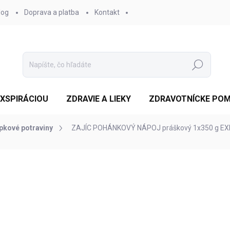
log
Doprava a platba
Kontakt
Hľadať
EXSPIRÁCIOU
ZDRAVIE A LIEKY
ZDRAVOTNÍCKE PO
pkové potraviny
ZAJÍC POHÁNKOVÝ NÁPOJ práškový 1x350 g EX
enia
ZNAČKA:
MOGADOR S.R.O.
€2,33
/ ks
Jednotková
SKLADOM