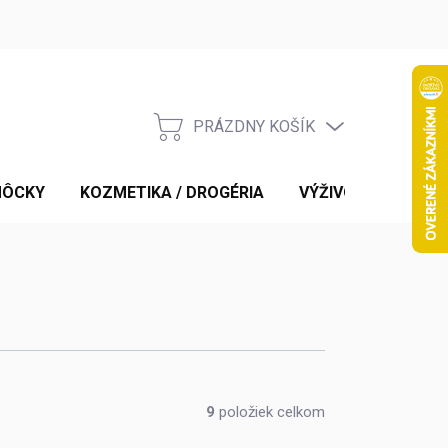
PRÁZDNY KOŠÍK
NÁKUPNÝ
KOŠÍK
MÔCKY
KOZMETIKA / DROGÉRIA
VÝŽIVOVÉ DOPLNK
9
položiek celkom