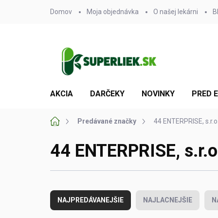
Prejsť
Domov
Moja objednávka
O našej lekárni
B
na
obsah
AKCIA
DARČEKY
NOVINKY
PRED 
Domov
Predávané značky
44 ENTERPRISE, s.r.o
44 ENTERPRISE, s.r.o
R
a
NAJPREDÁVANEJŠIE
NAJLACNEJŠIE
N
d
e