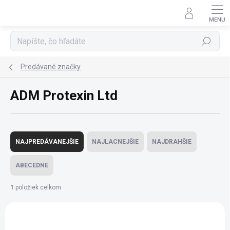
Prejsť
na
obsah
Hľadať
Predávané značky
ADM Protexin Ltd
R
a
NAJPREDÁVANEJŠIE
NAJLACNEJŠIE
NAJDRAHŠIE
d
e
ABECEDNE
n
i
1
položiek celkom
e
V
p
ý
r
p