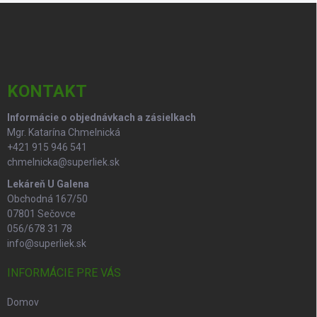
Z
a
á
c
p
i
e
ä
p
t
r
i
KONTAKT
v
e
k
Informácie o objednávkach a zásielkach
y
Mgr. Katarína Chmelnická
v
ý
+421 915 946 541
p
chmelnicka@superliek.sk
i
Lekáreň U Galena
s
Obchodná 167/50
u
07801 Sečovce
056/678 31 78
info@superliek.sk
INFORMÁCIE PRE VÁS
Domov