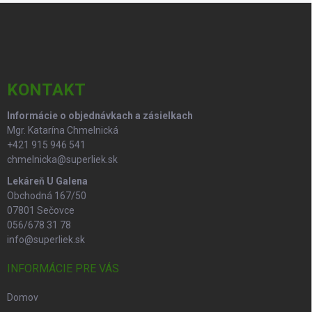
Z
a
á
c
p
i
e
ä
p
t
r
i
KONTAKT
v
e
k
Informácie o objednávkach a zásielkach
y
Mgr. Katarína Chmelnická
v
ý
+421 915 946 541
p
chmelnicka@superliek.sk
i
Lekáreň U Galena
s
Obchodná 167/50
u
07801 Sečovce
056/678 31 78
info@superliek.sk
INFORMÁCIE PRE VÁS
Domov