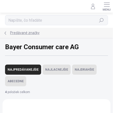
Prejsť
na
obsah
Hľadať
Predávané značky
Bayer Consumer care AG
R
a
NAJPREDÁVANEJŠIE
NAJLACNEJŠIE
NAJDRAHŠIE
d
e
ABECEDNE
n
i
4
položiek celkom
e
V
p
ý
r
p