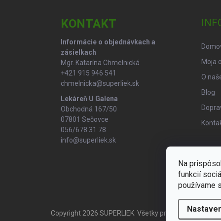
p
ä
KONTAKT
INF
t
i
Informácie o objednávkach a
Domo
e
zásielkach
Moja 
Mgr. Katarína Chmelnická
+421 915 946 541
O naše
chmelnicka@superliek.sk
Blog
Lekáreň U Galena
Doprav
Obchodná 167/50
07801 Sečovce
Konta
056/678 31 78
info@superliek.sk
Na prispôso
funkcií soci
používame s
Nastaven
Copyright 2026
SUPERLIEK
. Všetky práva vyhradené.
U