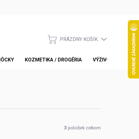
PRÁZDNY KOŠÍK
NÁKUPNÝ
KOŠÍK
MÔCKY
KOZMETIKA / DROGÉRIA
VÝŽIVOVÉ DOPLNK
3
položiek celkom