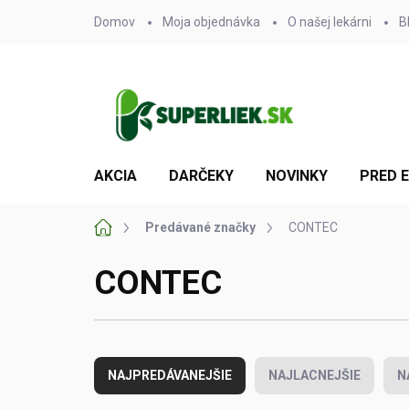
Prejsť
Domov
Moja objednávka
O našej lekárni
B
na
obsah
AKCIA
DARČEKY
NOVINKY
PRED 
Domov
Predávané značky
CONTEC
CONTEC
R
a
NAJPREDÁVANEJŠIE
NAJLACNEJŠIE
N
d
e