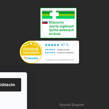
e
Súhlasím
Vytvoril Shoptet