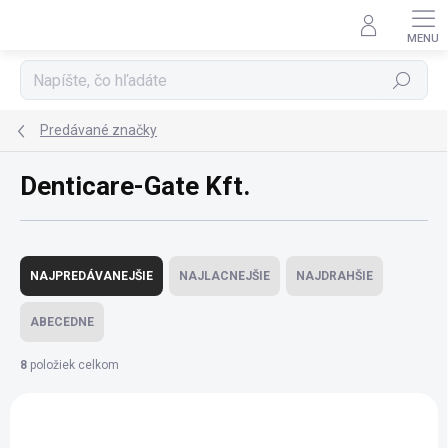
Prejsť
na
obsah
Hľadať
Predávané značky
Denticare-Gate Kft.
R
a
NAJPREDÁVANEJŠIE
NAJLACNEJŠIE
NAJDRAHŠIE
d
e
ABECEDNE
n
i
8
položiek celkom
e
V
p
ý
r
p