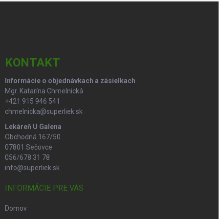
Z
a
á
c
p
i
e
ä
p
t
r
i
KONTAKT
v
e
k
Informácie o objednávkach a zásielkach
y
Mgr. Katarína Chmelnická
v
ý
+421 915 946 541
p
chmelnicka@superliek.sk
i
Lekáreň U Galena
s
Obchodná 167/50
u
07801 Sečovce
056/678 31 78
info@superliek.sk
INFORMÁCIE PRE VÁS
Domov