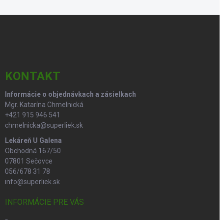
á
d
Z
a
á
c
p
i
e
ä
p
t
r
i
KONTAKT
v
e
k
Informácie o objednávkach a zásielkach
y
Mgr. Katarína Chmelnická
v
ý
+421 915 946 541
p
chmelnicka@superliek.sk
i
Lekáreň U Galena
s
Obchodná 167/50
u
07801 Sečovce
056/678 31 78
info@superliek.sk
INFORMÁCIE PRE VÁS