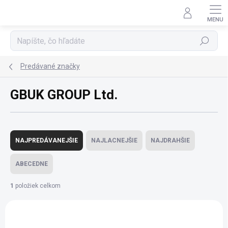
Prejsť
na
obsah
Hľadať
Predávané značky
GBUK GROUP Ltd.
R
a
NAJPREDÁVANEJŠIE
NAJLACNEJŠIE
NAJDRAHŠIE
d
e
ABECEDNE
n
i
1
položiek celkom
e
V
p
ý
r
p