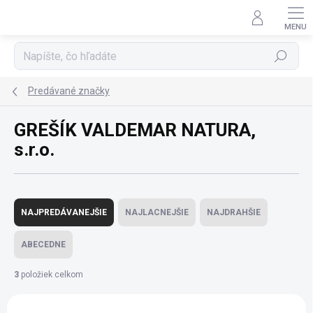
Prejsť
na
obsah
Hľadať
Predávané značky
GREŠÍK VALDEMAR NATURA,
s.r.o.
R
a
NAJPREDÁVANEJŠIE
NAJLACNEJŠIE
NAJDRAHŠIE
d
e
ABECEDNE
n
i
3
položiek celkom
e
V
p