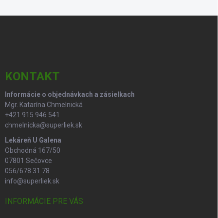
á
d
Z
a
á
c
p
i
e
ä
p
t
r
i
KONTAKT
v
e
k
Informácie o objednávkach a zásielkach
y
Mgr. Katarína Chmelnická
v
ý
+421 915 946 541
p
chmelnicka@superliek.sk
i
Lekáreň U Galena
s
Obchodná 167/50
u
07801 Sečovce
056/678 31 78
info@superliek.sk
INFORMÁCIE PRE VÁS