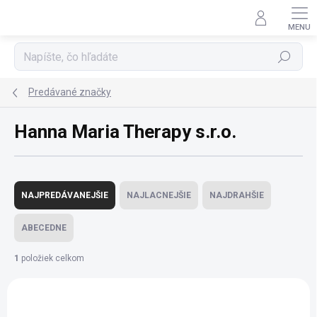
Prejsť
na
obsah
Hľadať
Predávané značky
Hanna Maria Therapy s.r.o.
R
a
NAJPREDÁVANEJŠIE
NAJLACNEJŠIE
NAJDRAHŠIE
d
e
ABECEDNE
n
i
1
položiek celkom
e
V
p
ý
r
p