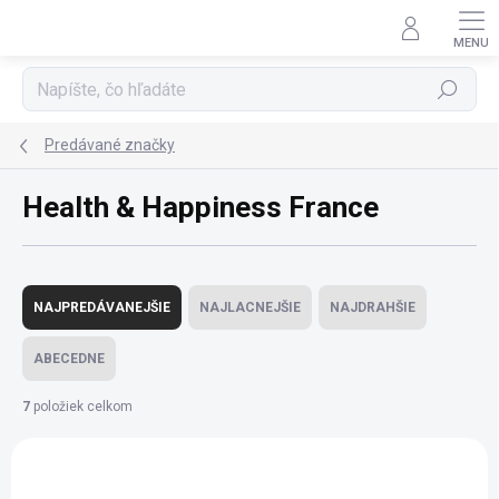
Prejsť
na
obsah
Hľadať
Predávané značky
Health & Happiness France
R
a
NAJPREDÁVANEJŠIE
NAJLACNEJŠIE
NAJDRAHŠIE
d
e
ABECEDNE
n
i
7
položiek celkom
e
V
p
ý
r
p