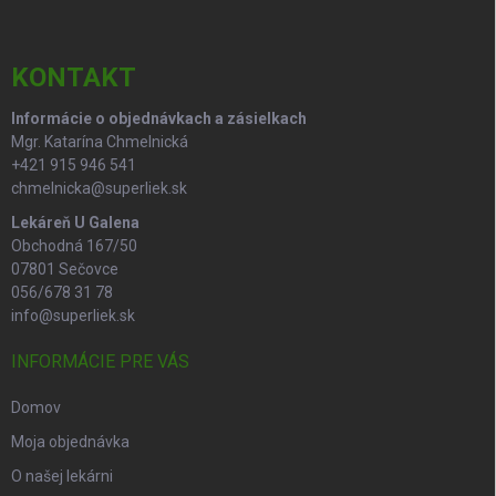
e
ä
p
t
r
i
KONTAKT
v
e
k
Informácie o objednávkach a zásielkach
y
Mgr. Katarína Chmelnická
v
ý
+421 915 946 541
p
chmelnicka@superliek.sk
i
Lekáreň U Galena
s
Obchodná 167/50
u
07801 Sečovce
056/678 31 78
info@superliek.sk
INFORMÁCIE PRE VÁS
Domov
Moja objednávka
O našej lekárni