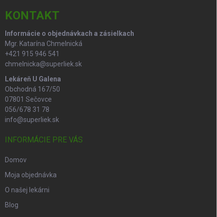
t
r
i
KONTAKT
v
e
k
Informácie o objednávkach a zásielkach
y
Mgr. Katarína Chmelnická
v
ý
+421 915 946 541
p
chmelnicka@superliek.sk
i
Lekáreň U Galena
s
Obchodná 167/50
u
07801 Sečovce
056/678 31 78
info@superliek.sk
INFORMÁCIE PRE VÁS
Domov
Moja objednávka
O našej lekárni
Blog