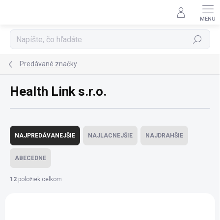
Prejsť
na
obsah
Hľadať
Predávané značky
Health Link s.r.o.
R
a
NAJPREDÁVANEJŠIE
NAJLACNEJŠIE
NAJDRAHŠIE
d
e
ABECEDNE
n
i
12
položiek celkom
e
V
p
ý
r
p