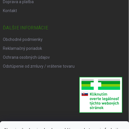
Doprava a platba
Kontakt
ĎALŠIE INFORMÁCIE
Obchodné podmienky
Reklamačný poriadok
Ochrana osobných údajov
Odstúpenie od zmluvy / vrátenie tovaru