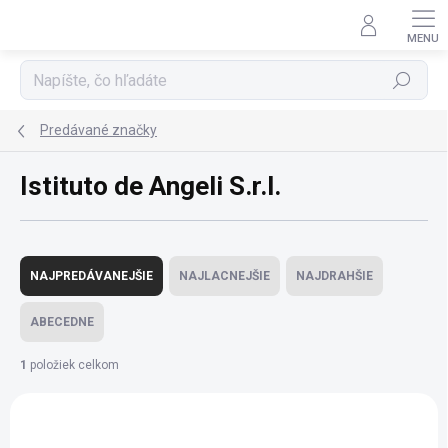
Prejsť
na
obsah
Hľadať
Predávané značky
Istituto de Angeli S.r.l.
R
a
NAJPREDÁVANEJŠIE
NAJLACNEJŠIE
NAJDRAHŠIE
d
e
ABECEDNE
n
i
1
položiek celkom
e
V
p
ý
r
p