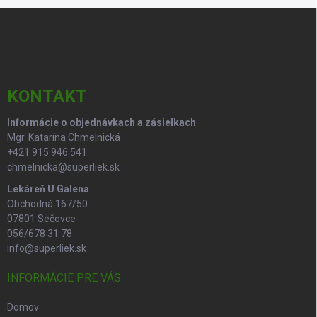
d
Z
a
á
c
p
i
e
ä
p
t
r
i
KONTAKT
v
e
k
Informácie o objednávkach a zásielkach
y
Mgr. Katarína Chmelnická
v
ý
+421 915 946 541
p
chmelnicka@superliek.sk
i
Lekáreň U Galena
s
Obchodná 167/50
u
07801 Sečovce
056/678 31 78
info@superliek.sk
INFORMÁCIE PRE VÁS
Domov